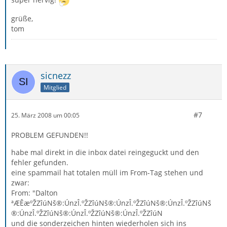
grüße,
tom
sicnezz
Mitglied
#7
25. März 2008 um 00:05
PROBLEM GEFUNDEN!!
habe mal direkt in die inbox datei reingeguckt und den
fehler gefunden.
eine spammail hat totalen müll im From-Tag stehen und
zwar:
From: "Dalton
ªÆÊæºŽZîúNš®:ÚnzÎ.ºŽZîúNš®:ÚnzÎ.ºŽZîúNš®:ÚnzÎ.ºŽZîúNš
®:ÚnzÎ.ºŽZîúNš®:ÚnzÎ.ºŽZîúNš®:ÚnzÎ.ºŽZîúN
und die sonderzeichen hinten wiederholen sich ins