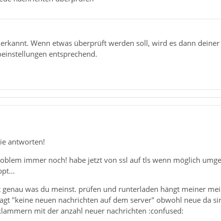
a erkannt. Wenn etwas überprüft werden soll, wird es dann dein
oeinstellungen entsprechend.
ie antworten!
roblem immer noch! habe jetzt von ssl auf tls wenn möglich umge
pt...
t genau was du meinst. prüfen und runterladen hängt meiner mei
 sagt "keine neuen nachrichten auf dem server" obwohl neue da s
 klammern mit der anzahl neuer nachrichten :confused: