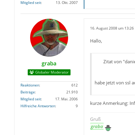
Mitglied seit
13. Okt. 2007
16. August 2008 um 13:26
Hallo,
Zitat von "dani
graba
Globaler Moderator
habe jetzt von ssl 
Reaktionen
612
Beiträge
21.910
Mitglied seit
17. Mai. 2006
kurze Anmerkung: Info
Hilfreiche Antworten
9
Gruß
graba