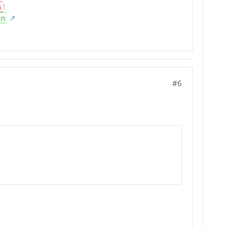
n
!
en
#6