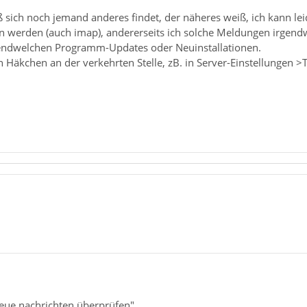
aß sich noch jemand anderes findet, der näheres weiß, ich kann l
n werden (auch imap), andererseits ich solche Meldungen irgend
gendwelchen Programm-Updates oder Neuinstallationen.
in Häkchen an der verkehrten Stelle, zB. in Server-Einstellungen 
neue nachrichten überprüfen"