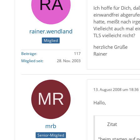
Ich hoffe für Dich, d
einwandfrei abgerufe
hatte, meißt nach ir
Vielleicht auch mal e
rainer.wendland
TLS vielleicht nicht?
Mitglied
herzliche Grüße
Rainer
Beiträge
117
Mitglied seit
28. Nov. 2003
13. August 2008 um 18:36
Hallo,
Zitat
mrb
Senior-Mitglied
"beim starten auf 