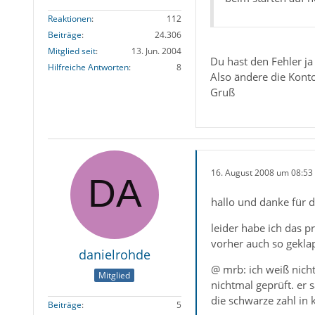
Reaktionen
112
Beiträge
24.306
Mitglied seit
13. Jun. 2004
Du hast den Fehler j
Hilfreiche Antworten
8
Also ändere die Kont
Gruß
16. August 2008 um 08:53
hallo und danke für d
leider habe ich das p
vorher auch so geklap
danielrohde
@ mrb: ich weiß nich
Mitglied
nichtmal geprüft. er
die schwarze zahl in
Beiträge
5