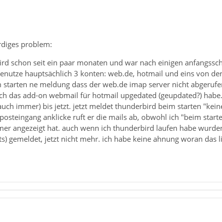
rdiges problem:
ird schon seit ein paar monaten und war nach einigen anfangsschw
benutze hauptsächlich 3 konten: web.de, hotmail und eins von de
 starten ne meldung dass der web.de imap server nicht abgeruf
s ich das add-on webmail für hotmail upgedated (geupdated?) habe
ch immer) bis jetzt. jetzt meldet thunderbird beim starten "kein
osteingang anklicke ruft er die mails ab, obwohl ich "beim star
mer angezeigt hat. auch wenn ich thunderbird laufen habe wurde
chts) gemeldet, jetzt nicht mehr. ich habe keine ahnung woran das