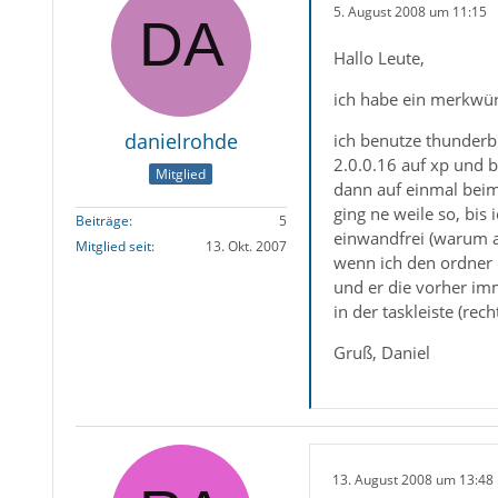
5. August 2008 um 11:15
Hallo Leute,
ich habe ein merkwü
danielrohde
ich benutze thunderb
2.0.0.16 auf xp und 
Mitglied
dann auf einmal beim
ging ne weile so, bi
Beiträge
5
einwandfrei (warum au
Mitglied seit
13. Okt. 2007
wenn ich den ordner p
und er die vorher im
in der taskleiste (re
Gruß, Daniel
13. August 2008 um 13:48