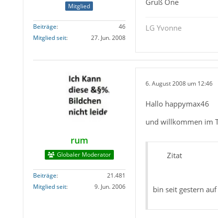
Gruß One
Mitglied
Beiträge
46
LG Yvonne
Mitglied seit
27. Jun. 2008
6. August 2008 um 12:46
Hallo happymax46
und willkommen im 
rum
Globaler Moderator
Zitat
Beiträge
21.481
Mitglied seit
9. Jun. 2006
bin seit gestern au