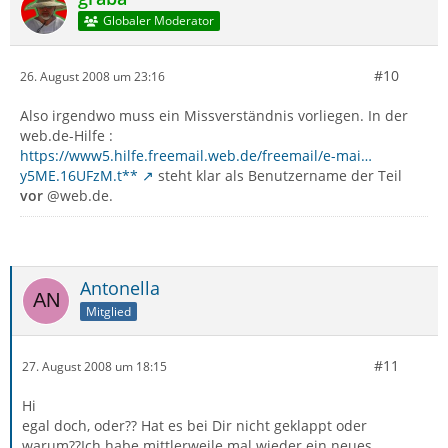
Globaler Moderator
#10
26. August 2008 um 23:16
Also irgendwo muss ein Missverständnis vorliegen. In der
web.de-Hilfe :
https://www5.hilfe.freemail.web.de/freemail/e-mai…
y5ME.16UFzM.t**
steht klar als Benutzername der Teil
vor
@web.de.
Antonella
Mitglied
#11
27. August 2008 um 18:15
Hi
egal doch, oder?? Hat es bei Dir nicht geklappt oder
warum??Ich habe mittlerweile mal wieder ein neues