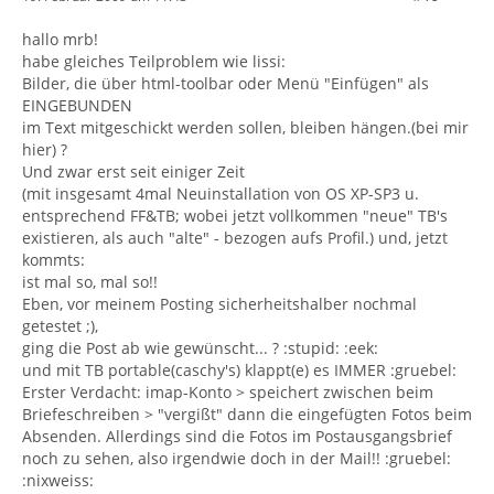
hallo mrb!
habe gleiches Teilproblem wie lissi:
Bilder, die über html-toolbar oder Menü "Einfügen" als
EINGEBUNDEN
im Text mitgeschickt werden sollen, bleiben hängen.(bei mir
hier) ?
Und zwar erst seit einiger Zeit
(mit insgesamt 4mal Neuinstallation von OS XP-SP3 u.
entsprechend FF&TB; wobei jetzt vollkommen "neue" TB's
existieren, als auch "alte" - bezogen aufs Profil.) und, jetzt
kommts:
ist mal so, mal so!!
Eben, vor meinem Posting sicherheitshalber nochmal
getestet ;),
ging die Post ab wie gewünscht... ? :stupid: :eek:
und mit TB portable(caschy's) klappt(e) es IMMER :gruebel:
Erster Verdacht: imap-Konto > speichert zwischen beim
Briefeschreiben > "vergißt" dann die eingefügten Fotos beim
Absenden. Allerdings sind die Fotos im Postausgangsbrief
noch zu sehen, also irgendwie doch in der Mail!! :gruebel:
:nixweiss: