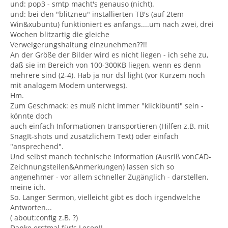
und: pop3 - smtp macht's genauso (nicht).
und: bei den "blitzneu" installierten TB's (auf 2tem
Win&xubuntu) funktioniert es anfangs....um nach zwei, drei
Wochen blitzartig die gleiche
Verweigerungshaltung einzunehmen??!!
An der Größe der Bilder wird es nicht liegen - ich sehe zu,
daß sie im Bereich von 100-300KB liegen, wenn es denn
mehrere sind (2-4). Hab ja nur dsl light (vor Kurzem noch
mit analogem Modem unterwegs).
Hm.
Zum Geschmack: es muß nicht immer "klickibunti" sein -
könnte doch
auch einfach Informationen transportieren (Hilfen z.B. mit
SnagIt-shots und zusätzlichem Text) oder einfach
"ansprechend".
Und selbst manch technische Information (Ausriß vonCAD-
Zeichnungsteilen&Anmerkungen) lassen sich so
angenehmer - vor allem schneller Zugänglich - darstellen,
meine ich.
So. Langer Sermon, vielleicht gibt es doch irgendwelche
Antworten...
( about:config z.B. ?)
Danke erstmal für's Lesen!!