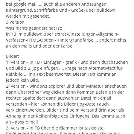
bei google mail .... auch alle anderen Änderungen
(Hintergrund, Schriftfarbe und - Größe) über pulldown
werden mit gesendet.
3.Version
Was nichts geändert hat ist:
in TB im pulldown über extras-Einstellungen-Allgemein-
Verfassen-HTML-Option - Hintergrundfarbe ... ändert nichts
an den mails und oder der Farbe.
Bilder:
1. Version - In TB - Einfügen - grafik - und dann durchsuchen
und Bild z.B. jpg einfügen .... Frage nach Alternativtext für
Reinbild ... mit Text beantwortet. Dieser Text kommt an,
jedoch kein Bild.
2. Version - windows explorer Bild über Miniatur anschauen
dann Überordner wegklicken dann kommen Befehle in der
rechten Spalte dort dann auswählen Datei mit email
versenden - hier können die Bilder (jpg-Datei) auch
verkleinert werden. Bilder sind beim Versand drin aber als
Anhang in der Reihenfolge des Einfügens. Das kommt auch
an - google mail
3. Version - in TB über die Klammer ist taskleiste
funktioniert für Anhänge - Bilder werden bzw. Haken bei