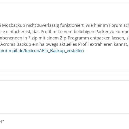
ß Mozbackup nicht zuverlässig funktioniert, wie hier im Forum sc
iele einfacher ist, das Profil mit einem beliebigen Packer zu kom
mbenennen in *.zip mit einem Zip-Programm entpacken lassen, sin
ronis Backup ein halbwegs aktuelles Profil extrahieren kannst, d
ird-mail.de/lexicon/:Ein_Backup_erstellen
l"