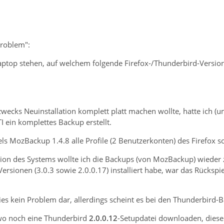
Problem":
aptop stehen, auf welchem folgende Firefox-/Thunderbird-Version
 zwecks Neuinstallation komplett platt machen wollte, hatte ich (
I ein komplettes Backup erstellt.
ls MozBackup 1.4.8 alle Profile (2 Benutzerkonten) des Firefox s
ion des Systems wollte ich die Backups (von MozBackup) wieder zur
ersionen (3.0.3 sowie 2.0.0.17) installiert habe, war das Rücksp
dies kein Problem dar, allerdings scheint es bei den Thunderbird-
dwo noch eine Thunderbird
2.0.0.12
-Setupdatei downloaden, diese