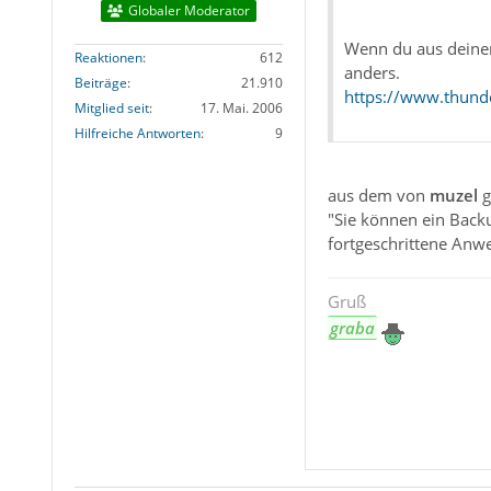
Globaler Moderator
Wenn du aus deinem 
Reaktionen
612
anders.
Beiträge
21.910
https://www.thunde
Mitglied seit
17. Mai. 2006
Hilfreiche Antworten
9
aus dem von
muzel
g
"Sie können ein Backu
fortgeschrittene Anw
Gruß
graba