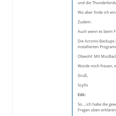
und die Thunderbirdv
Wo aber finde ich ein
Zudem:
Auch wenn es beim Fi
Die Acronis-Backups l
installierten Progra
Obwohl: Mit MozBackup
Würde mich freuen, w
Gruß,
Scyllo
Edit:
So....ich habe die g
Fragen oben erklären