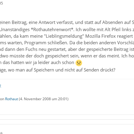
35
inen Beitrag, eine Antwort verfasst, und statt auf Absenden auf 
Unanständiges *Rothautehrenwort*. Ich wollte mit Alt Pfeil links z
hlen, da kam meine "Lieblingsmeldung" Mozilla Firefox reagiert 
ms warten, Programm schließen. Da die beiden anderen Vorschl
nd dann den Fuchs neu gestartet, aber der gespeicherte Beitrag 
ndwo müsste der doch gespeichert sein, wenn er das meint. Ich hoff
 das hatten wir ja leider auch schon
äge, wo man auf Speichern und nicht auf Senden drückt?
t
 von
Rothaut
(
4. November 2008 um 20:01
)
26