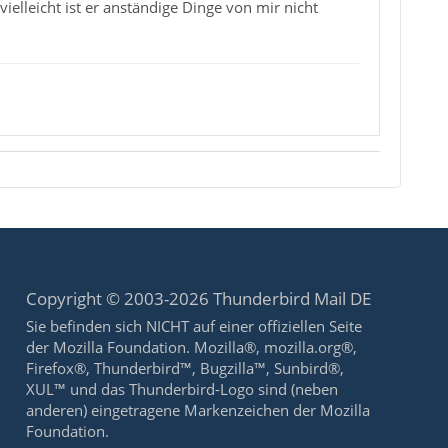
elleicht ist er anständige Dinge von mir nicht
Copyright © 2003-2026 Thunderbird Mail DE
Sie befinden sich NICHT auf einer offiziellen Seite
der Mozilla Foundation. Mozilla®, mozilla.org®,
Firefox®, Thunderbird™, Bugzilla™, Sunbird®,
XUL™ und das Thunderbird-Logo sind (neben
anderen) eingetragene Markenzeichen der Mozilla
Foundation.