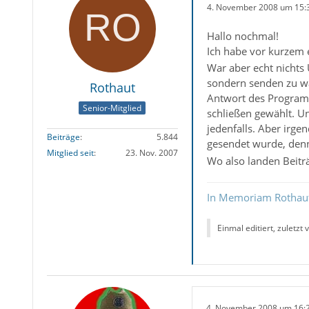
4. November 2008 um 15:
Hallo nochmal!
Ich habe vor kurzem e
War aber echt nichts 
sondern senden zu wä
Rothaut
Antwort des Program
Senior-Mitglied
schließen gewählt. U
jedenfalls. Aber irge
Beiträge
5.844
gesendet wurde, denn
Mitglied seit
23. Nov. 2007
Wo also landen Beitr
In Memoriam Rothau
Einmal editiert, zuletzt
4. November 2008 um 16: