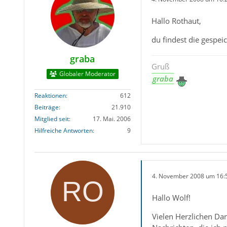
Hallo Rothaut,
du findest die gespei
graba
Gruß
Globaler Moderator
graba
Reaktionen
612
Beiträge
21.910
Mitglied seit
17. Mai. 2006
Hilfreiche Antworten
9
4. November 2008 um 16:
Hallo Wolf!
Vielen Herzlichen Dan