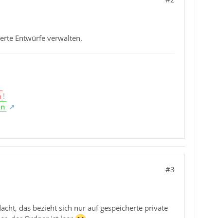
herte Entwürfe verwalten.
n
!
en
#3
cht, das bezieht sich nur auf gespeicherte private