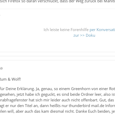
sich Firefox so daran verschluckt, dass der Weg zurück bei Mani
ß
Ich leiste keine Forenhilfe
per Konversat
zur >> Doku
59
Rum & Wolf!
ür Deine Erklärung. Ja, genau, so einem Greenhorn von einer Ro
 gesehen, jetzt habe ich geguckt, es sind beide Ordner leer, also i
rabfragefenster hat sich mir leider auch nicht offenbart. Gut, da
agt er nur den Titel an, dann heißts nur thunderbird mail.de Inf
ilen will, aber auch das kam diesmal nicht. Danke Euch beiden, j