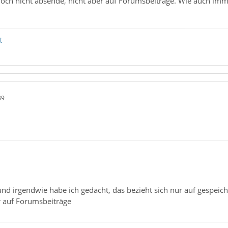
noch nicht absende, nicht aber auf Forumsbeiträge. Wie auch imme
t
39
und irgendwie habe ich gedacht, das bezieht sich nur auf gespeich
r auf Forumsbeiträge