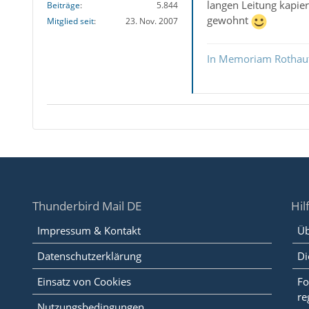
langen Leitung kapier
Beiträge
5.844
gewohnt
Mitglied seit
23. Nov. 2007
In Memoriam Rothau
Thunderbird Mail DE
Hil
Impressum & Kontakt
Üb
Datenschutzerklärung
Di
Einsatz von Cookies
Fo
re
Nutzungsbedingungen