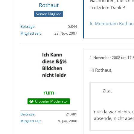
Nachrichten, die ich 
Rothaut
Trotzdem Danke!
Senior-Mitglied
In Memoriam Rothau
Beiträge
5.844
Mitglied seit
23. Nov. 2007
4. November 2008 um 17:
Hi Rothaut,
Zitat
rum
Globaler Moderator
nur da war nichts, 
Beiträge
21.481
absende, nicht abe
Mitglied seit
9. Jun. 2006