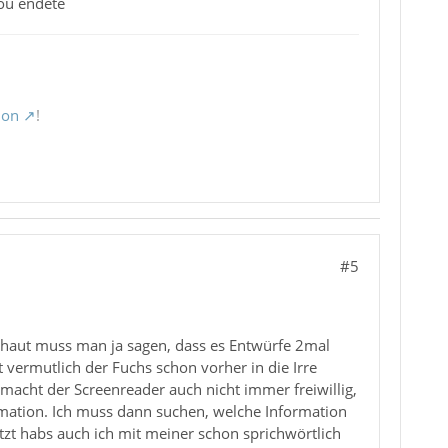
tou endete
ion
!
#5
thaut muss man ja sagen, dass es Entwürfe 2mal
st vermutlich der Fuchs schon vorher in die Irre
s macht der Screenreader auch nicht immer freiwillig,
ormation. Ich muss dann suchen, welche Information
etzt habs auch ich mit meiner schon sprichwörtlich