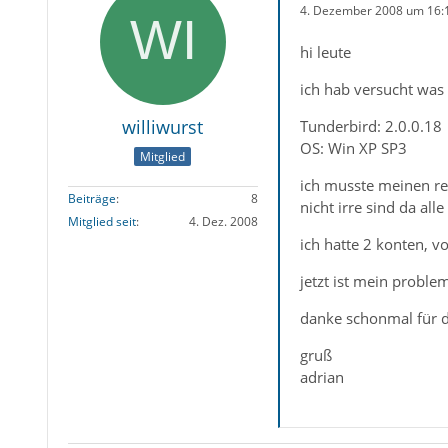
4. Dezember 2008 um 16:
hi leute
ich hab versucht was 
williwurst
Tunderbird: 2.0.0.18
OS: Win XP SP3
Mitglied
ich musste meinen re
Beiträge
8
nicht irre sind da all
Mitglied seit
4. Dez. 2008
ich hatte 2 konten, 
jetzt ist mein problem
danke schonmal für di
gruß
adrian