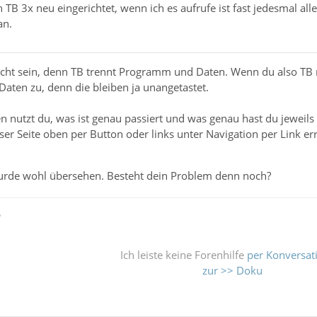
 TB 3x neu eingerichtet, wenn ich es aufrufe ist fast jedesmal al
an.
icht sein, denn TB trennt Programm und Daten. Wenn du also TB ne
aten zu, denn die bleiben ja unangetastet.
n nutzt du, was ist genau passiert und was genau hast du jeweils 
ser Seite oben per Button oder links unter Navigation per Link err
wurde wohl übersehen. Besteht dein Problem denn noch?
ß
Ich leiste keine Forenhilfe
per Konversat
zur >> Doku