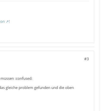
ion
!
#3
n müssen :confused:
 das gleiche problem gefunden und die oben