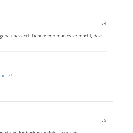
#4
s genau passiert. Denn wenn man es so macht, dass
ion
!
#5
anleitung für backups gefolgt, hab also