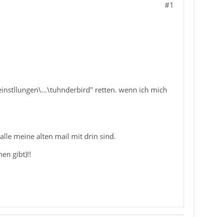
#1
nstllungen\...\tuhnderbird" retten. wenn ich mich
alle meine alten mail mit drin sind.
en gibt)!!