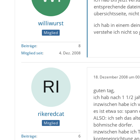
entsprechende datein 
übersichtsseite, nich
williwurst
ich hab in einem dei
verstehe ich nicht so 
Mitglied
Beiträge
8
Mitglied seit
4. Dez. 2008
18. Dezember 2008 um 00
guten tag,
ich hab nach 1 1/2 ja
inzwischen habe ich v
es ist etwa so: spann
rikeredcat
ALSO: ich seh das alte
Mitglied
böhmische dörfer.
inzwischen habe ich T
Beiträge
6
konteneinrichtung an