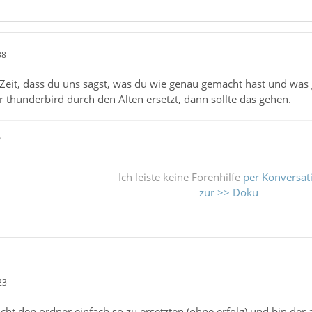
38
l Zeit, dass du uns sagst, was du wie genau gemacht hast und wa
thunderbird durch den Alten ersetzt, dann sollte das gehen.
ß
Ich leiste keine Forenhilfe
per Konversat
zur >> Doku
23
sucht den ordner einfach so zu ersetzten (ohne erfolg) und bin der 