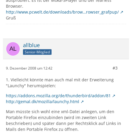
ausprobiert. Es ist der Moka-5Player und der fearless
Browser.
http://www.pcwelt.de/downloads/brow…rowser_grafpup/
Gruß
allblue
Senior-Mitglied
#3
9. Dezember 2008 um 12:42
1. Vielleicht könnte man auch mal mit der Erweiterung
"Launchy" herumspielen:
https://addons.mozilla.org/de/thunderbird/addon/81
http://gemal.dk/mozilla/launchy.html
Man müsste sich wohl eine xml-Datei anlegen, um den
Portable Firefox einzubinden (wird im zweiten Link
beschrieben) und später dann per Rechtsklick auf Links in
Mails den Portable Firefox zu öffnen.