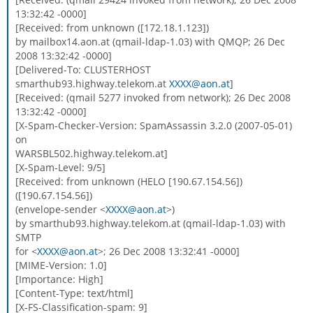
13:32:42 -0000]
[Received: from unknown ([172.18.1.123])
by mailbox14.aon.at (qmail-ldap-1.03) with QMQP; 26 Dec
2008 13:32:42 -0000]
[Delivered-To: CLUSTERHOST
smarthub93.highway.telekom.at
XXXX@aon.at
]
[Received: (qmail 5277 invoked from network); 26 Dec 2008
13:32:42 -0000]
[X-Spam-Checker-Version: SpamAssassin 3.2.0 (2007-05-01)
on
WARSBL502.highway.telekom.at]
[X-Spam-Level: 9/5]
[Received: from unknown (HELO [190.67.154.56])
([190.67.154.56])
(envelope-sender <
XXXX@aon.at
>)
by smarthub93.highway.telekom.at (qmail-ldap-1.03) with
SMTP
for <
XXXX@aon.at
>; 26 Dec 2008 13:32:41 -0000]
[MIME-Version: 1.0]
[Importance: High]
[Content-Type: text/html]
[X-FS-Classification-spam: 9]