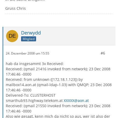
Gruss Chris
Derwydd
Mitglied
#6
24. Dezember 2008 um 15:55
hab da insgesammt 3x Received:
Received: (qmail 21416 invoked from network); 23 Dec 2008
17:46:46 -0000
Received: from unknown ([172.18.1.123]) by
mailbox14.aon.at (qmail-ldap-1.03) with QMQP; 23 Dec 2008
17:46:46 -0000
Delivered-To: CLUSTERHOST
smarthub93.highway.telekom.at
XXXXX@aon.at
Received: (qmail 21550 invoked from network); 23 Dec 2008
17:46:46 -0000
Also wie gesagt, kenn mich da nicht so aus, wer ist also der