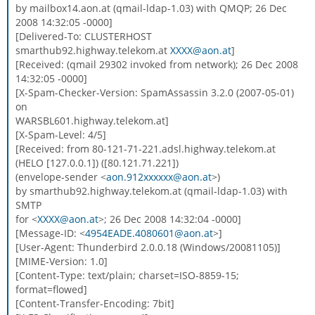
by mailbox14.aon.at (qmail-ldap-1.03) with QMQP; 26 Dec
2008 14:32:05 -0000]
[Delivered-To: CLUSTERHOST
smarthub92.highway.telekom.at
XXXX@aon.at
]
[Received: (qmail 29302 invoked from network); 26 Dec 2008
14:32:05 -0000]
[X-Spam-Checker-Version: SpamAssassin 3.2.0 (2007-05-01)
on
WARSBL601.highway.telekom.at]
[X-Spam-Level: 4/5]
[Received: from 80-121-71-221.adsl.highway.telekom.at
(HELO [127.0.0.1]) ([80.121.71.221])
(envelope-sender <
aon.912xxxxxx@aon.at
>)
by smarthub92.highway.telekom.at (qmail-ldap-1.03) with
SMTP
for <
XXXX@aon.at
>; 26 Dec 2008 14:32:04 -0000]
[Message-ID: <
4954EADE.4080601@aon.at
>]
[User-Agent: Thunderbird 2.0.0.18 (Windows/20081105)]
[MIME-Version: 1.0]
[Content-Type: text/plain; charset=ISO-8859-15;
format=flowed]
[Content-Transfer-Encoding: 7bit]