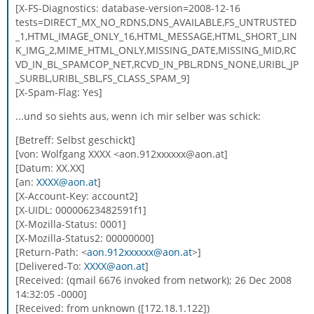
[X-FS-Diagnostics: database-version=2008-12-16
tests=DIRECT_MX_NO_RDNS,DNS_AVAILABLE,FS_UNTRUSTED
_1,HTML_IMAGE_ONLY_16,HTML_MESSAGE,HTML_SHORT_LIN
K_IMG_2,MIME_HTML_ONLY,MISSING_DATE,MISSING_MID,RC
VD_IN_BL_SPAMCOP_NET,RCVD_IN_PBL,RDNS_NONE,URIBL_JP
_SURBL,URIBL_SBL,FS_CLASS_SPAM_9]
[X-Spam-Flag: Yes]
...und so siehts aus, wenn ich mir selber was schick:
[Betreff: Selbst geschickt]
[von: Wolfgang XXXX <aon.912xxxxxx@aon.at]
[Datum: XX.XX]
[an:
XXXX@aon.at
]
[X-Account-Key: account2]
[X-UIDL: 00000623482591f1]
[X-Mozilla-Status: 0001]
[X-Mozilla-Status2: 00000000]
[Return-Path: <
aon.912xxxxxx@aon.at
>]
[Delivered-To:
XXXX@aon.at
]
[Received: (qmail 6676 invoked from network); 26 Dec 2008
14:32:05 -0000]
[Received: from unknown ([172.18.1.122])