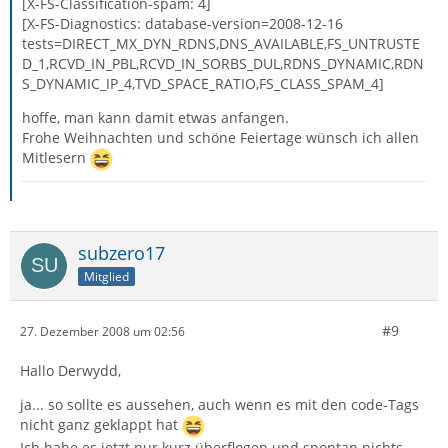
[X-FS-Classification-spam: 4]
[X-FS-Diagnostics: database-version=2008-12-16
tests=DIRECT_MX_DYN_RDNS,DNS_AVAILABLE,FS_UNTRUSTE
D_1,RCVD_IN_PBL,RCVD_IN_SORBS_DUL,RDNS_DYNAMIC,RDN
S_DYNAMIC_IP_4,TVD_SPACE_RATIO,FS_CLASS_SPAM_4]
hoffe, man kann damit etwas anfangen.
Frohe Weihnachten und schöne Feiertage wünsch ich allen
Mitlesern
subzero17
Mitglied
#9
27. Dezember 2008 um 02:56
Hallo Derwydd,
ja... so sollte es aussehen, auch wenn es mit den code-Tags
nicht ganz geklappt hat
Ich habe es jetzt nur kurz überflogen und spontan nichts