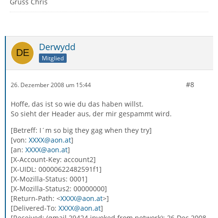
Gruss Chris
Derwydd
Mitglied
#8
26. Dezember 2008 um 15:44
Hoffe, das ist so wie du das haben willst.
So sieht der Header aus, der mir gespammt wird.
[Betreff: I´m so big they gag when they try]
[von:
XXXX@aon.at
]
[an:
XXXX@aon.at
]
[X-Account-Key: account2]
[X-UIDL: 00000622482591f1]
[X-Mozilla-Status: 0001]
[X-Mozilla-Status2: 00000000]
[Return-Path: <
XXXX@aon.at
>]
[Delivered-To:
XXXX@aon.at
]
[Received: (qmail 29424 invoked from network); 26 Dec 2008