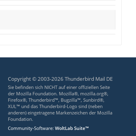
Copyright © 2003-2026 Thunderbird Mail DE
Sie befinden sich NICHT auf einer offiziellen Seite
der Mozilla Foundation. Mozilla®, mozilla.org®,
Firefox®, Thunderbird™, Bugzilla™, Sunbird®,
XUL™ und das Thunderbird-Logo sind (neben
anderen) eingetragene Markenzeichen der Mozilla
Foundation.
Community-Software:
WoltLab Suite™