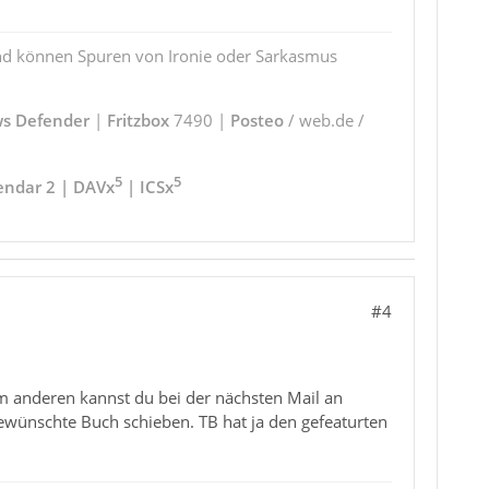
und können Spuren von Ironie oder Sarkasmus
s Defender
|
Fritzbox
7490 |
Posteo
/ web.de /
5
5
endar 2 | DAVx
| ICSx
#4
m anderen kannst du bei der nächsten Mail an
ewünschte Buch schieben. TB hat ja den gefeaturten