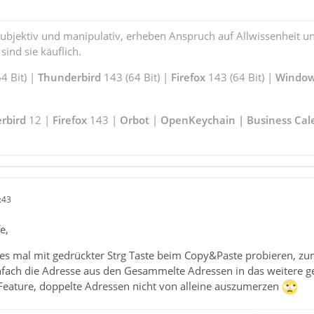
subjektiv und manipulativ, erheben Anspruch auf Allwissenheit 
ind sie käuflich.
4 Bit) |
Thunderbird
143 (64 Bit) |
Firefox
143 (64 Bit) |
Window
rbird
12 |
Firefox
143 |
Orbot
|
OpenKeychain | Business Cal
:43
e,
es mal mit gedrückter Strg Taste beim Copy&Paste probieren, zu
nfach die Adresse aus den Gesammelte Adressen in das weitere g
Feature, doppelte Adressen nicht von alleine auszumerzen