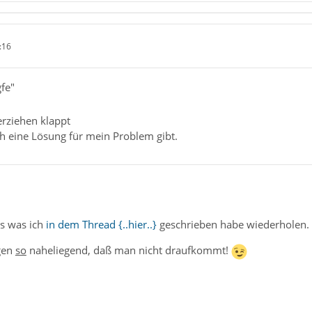
:16
gfe"
berziehen klappt
ch eine Lösung für mein Problem gibt.
as was ich
in dem Thread {..hier..}
geschrieben habe wiederholen.
ngen
so
naheliegend, daß man nicht draufkommt!