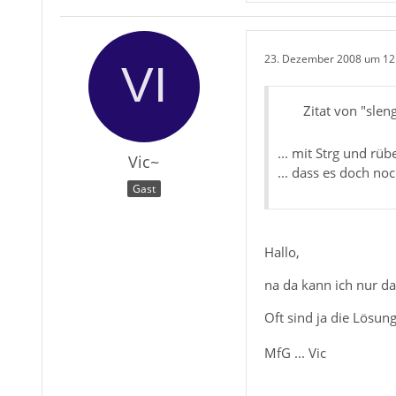
23. Dezember 2008 um 12
Zitat von "slen
... mit Strg und rü
Vic~
... dass es doch no
Gast
Hallo,
na da kann ich nur d
Oft sind ja die Lösu
MfG ... Vic