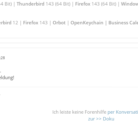
4 Bit) |
Thunderbird
143 (64 Bit) |
Firefox
143 (64 Bit) |
Window
rbird
12 |
Firefox
143 |
Orbot
|
OpenKeychain | Business Cal
:28
.
eldung!
ß
Ich leiste keine Forenhilfe
per Konversat
zur >> Doku