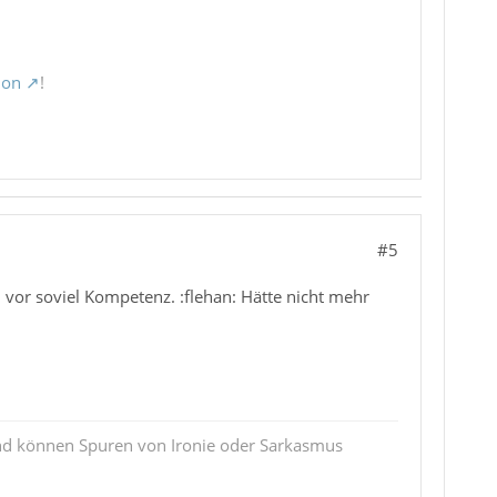
ion
!
#5
n vor soviel Kompetenz. :flehan: Hätte nicht mehr
und können Spuren von Ironie oder Sarkasmus