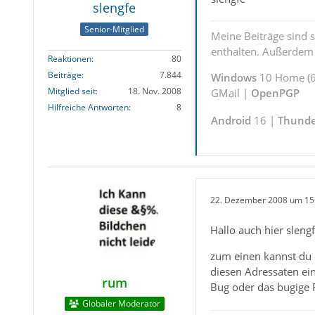
slengfe
Senior-Mitglied
Meine Beiträge sind 
enthalten. Außerdem s
Reaktionen
80
Beiträge
7.844
Windows
10 Home (6
Mitglied seit
18. Nov. 2008
GMail |
OpenPGP
Hilfreiche Antworten
8
Android
16 |
Thunde
22. Dezember 2008 um 15
Hallo auch hier slengf
zum einen kannst du 
diesen Adressaten ei
rum
Bug oder das bugige 
Globaler Moderator