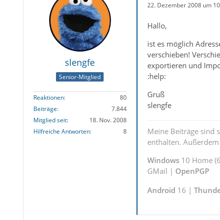
22. Dezember 2008 um 10
Hallo,
ist es möglich Adress
verschieben! Verschi
slengfe
exportieren und Impo
:help:
Senior-Mitglied
Gruß
Reaktionen
80
slengfe
Beiträge
7.844
Mitglied seit
18. Nov. 2008
Meine Beiträge sind 
Hilfreiche Antworten
8
enthalten. Außerdem s
Windows
10 Home (6
GMail |
OpenPGP
Android
16 |
Thunde