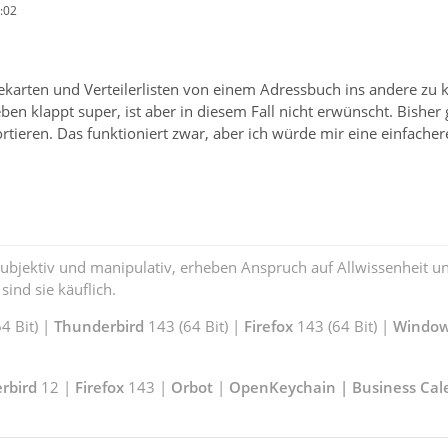
:02
ekarten und Verteilerlisten von einem Adressbuch ins andere zu 
eben klappt super, ist aber in diesem Fall nicht erwünscht. Bish
rtieren. Das funktioniert zwar, aber ich würde mir eine einfache
subjektiv und manipulativ, erheben Anspruch auf Allwissenheit 
ind sie käuflich.
4 Bit) |
Thunderbird
143 (64 Bit) |
Firefox
143 (64 Bit) |
Window
rbird
12 |
Firefox
143 |
Orbot
|
OpenKeychain | Business Cal