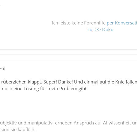
ß
Ich leiste keine Forenhilfe
per Konversat
zur >> Doku
:10
 rüberziehen klappt. Super! Danke! Und einmal auf die Knie falle
h noch eine Lösung für mein Problem gibt.
subjektiv und manipulativ, erheben Anspruch auf Allwissenheit 
ind sie käuflich.