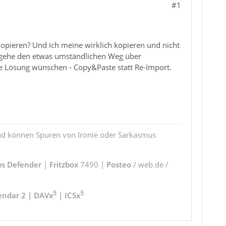
#1
kopieren? Und ich meine wirklich kopieren und nicht
er gehe den etwas umständlichen Weg über
re Lösung wünschen - Copy&Paste statt Re-Import.
und können Spuren von Ironie oder Sarkasmus
s Defender
|
Fritzbox
7490 |
Posteo
/ web.de /
5
5
endar 2 | DAVx
| ICSx