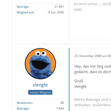
es wird schon..., Gru
Beiträge
21.481
rum
Mitglied seit
9. Jun. 2006
23. Dezember 2008 um 00
Hey, das mit Strg und
gedacht, dass es doc
Gruß
slengfe
slengfe
Senior-Mitglied
Meine Beiträge sind 
Reaktionen
80
enthalten. Außerdem s
Beiträge
7.844