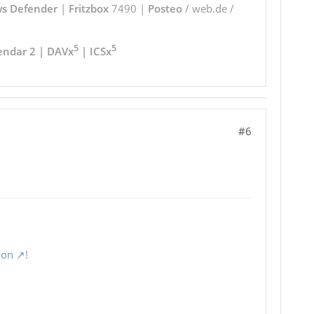
s Defender
|
Fritzbox
7490 |
Posteo
/ web.de /
5
5
endar 2 | DAVx
| ICSx
#6
ion
!