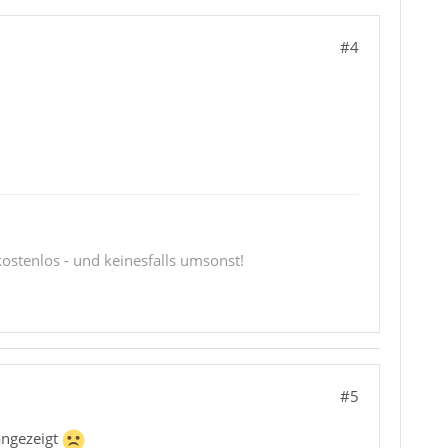
#4
 kostenlos - und keinesfalls umsonst!
#5
angezeigt