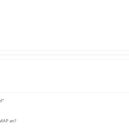
l"
IMAP an?