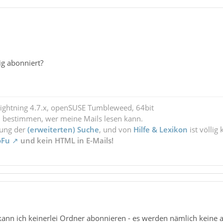
ig abonniert?
Lightning 4.7.x, openSUSE Tumbleweed, 64bit
l bestimmen, wer meine Mails lesen kann.
zung der
(erweiterten) Suche
, und von
Hilfe & Lexikon
ist völlig
oFu
und kein HTML in E-Mails!
 kann ich keinerlei Ordner abonnieren - es werden nämlich keine 