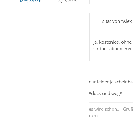
Mitglied seit
9. Jun. 2006
Zitat von "Ale
Ja, kostenlos, ohne
Ordner abonnieren 
nur leider ja scheinb
*duck und weg*
es wird schon..., Gru
rum