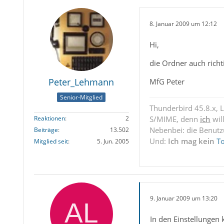
8. Januar 2009 um 12:12
Hi,
die Ordner auch richt
Peter_Lehmann
MfG Peter
Senior-Mitglied
Thunderbird 45.8.x, 
Reaktionen
2
S/MIME, denn
ich
wil
Nebenbei: die Benut
Beiträge
13.502
Und:
Ich mag kein
T
Mitglied seit
5. Jun. 2005
9. Januar 2009 um 13:20
In den Einstellungen