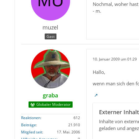
Nochmal, woher hast 
- m.
muzel
Gast
10. Januar 2009 um 01:29
Hallo,
wenn man sich den fo
graba
Globaler Moderator
Externer Inhalt
Reaktionen
612
Inhalte von exter
Beiträge
21.910
geladen und angez
Mitglied seit
17. Mai. 2006