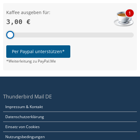
Kaffee ausgeben für:
1
3,00 €
Per Paypal unterstützen*
*Weiterleitung zu PayPal.Me
Thunderbird Mail DE
Impressum & Kontakt
Datenschutzerklärung
Einsatz von Cookies
Nutzungsbedingungen