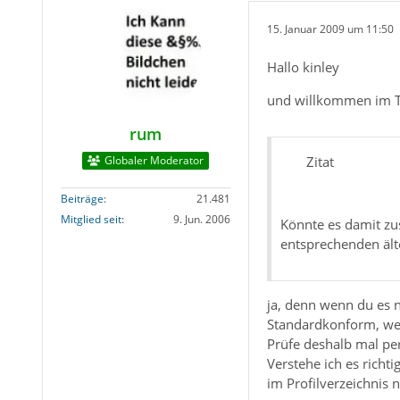
15. Januar 2009 um 11:50
Hallo kinley
und willkommen im 
rum
Globaler Moderator
Zitat
Beiträge
21.481
Mitglied seit
9. Jun. 2006
Könnte es damit zus
entsprechenden ält
ja, denn wenn du es n
Standardkonform, wen
Prüfe deshalb mal pe
Verstehe ich es richt
im Profilverzeichnis 