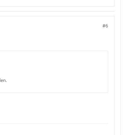
#6
den.