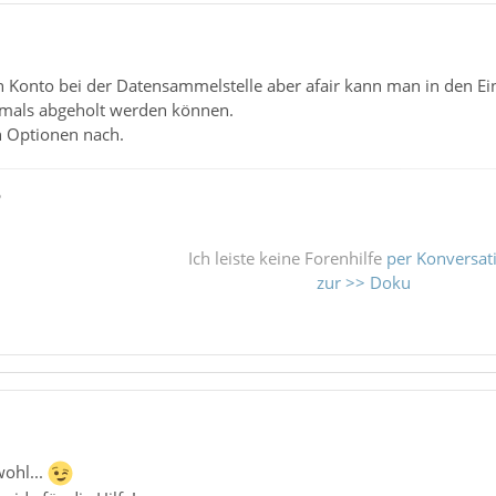
n Konto bei der Datensammelstelle aber afair kann man in den Ei
hmals abgeholt werden können.
n Optionen nach.
ß
Ich leiste keine Forenhilfe
per Konversat
zur >> Doku
wohl...