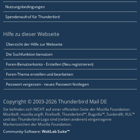
Nutzungsbedingungen
Spendenaufruf für Thunderbird
Hilfe zu dieser Webseite
Übersicht der Hilfe zur Webseite
Die Suchfunktion benutzen
Foren-Benutzerkonto - Erstellen (Neu registrieren)
Foren-Thema erstellen und bearbeiten
Passwort vergessen - neues Passwort festlegen
Copyright © 2003-2026 Thunderbird Mail DE
Sie befinden sich NICHT auf einer offiziellen Seite der Mozilla Foundation.
Mozilla®, mozilla.org®, Firefox®, Thunderbird™, Bugzilla™, Sunbird®, XUL™
und das Thunderbird-Logo sind (neben anderen) eingetragene
Markenzeichen der Mozilla Foundation.
Community-Software:
WoltLab Suite™