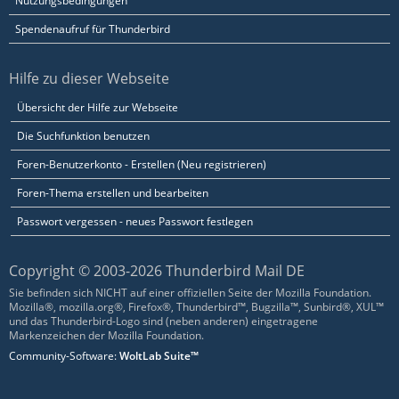
Nutzungsbedingungen
Spendenaufruf für Thunderbird
Hilfe zu dieser Webseite
Übersicht der Hilfe zur Webseite
Die Suchfunktion benutzen
Foren-Benutzerkonto - Erstellen (Neu registrieren)
Foren-Thema erstellen und bearbeiten
Passwort vergessen - neues Passwort festlegen
Copyright © 2003-2026 Thunderbird Mail DE
Sie befinden sich NICHT auf einer offiziellen Seite der Mozilla Foundation.
Mozilla®, mozilla.org®, Firefox®, Thunderbird™, Bugzilla™, Sunbird®, XUL™
und das Thunderbird-Logo sind (neben anderen) eingetragene
Markenzeichen der Mozilla Foundation.
Community-Software:
WoltLab Suite™