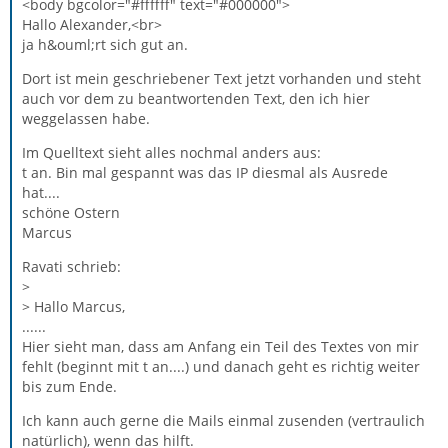
<body bgcolor="#ffffff" text="#000000">
Hallo Alexander,<br>
ja h&ouml;rt sich gut an.
Dort ist mein geschriebener Text jetzt vorhanden und steht
auch vor dem zu beantwortenden Text, den ich hier
weggelassen habe.
Im Quelltext sieht alles nochmal anders aus:
t an. Bin mal gespannt was das IP diesmal als Ausrede
hat....
schöne Ostern
Marcus
Ravati schrieb:
>
> Hallo Marcus,
......
Hier sieht man, dass am Anfang ein Teil des Textes von mir
fehlt (beginnt mit t an....) und danach geht es richtig weiter
bis zum Ende.
Ich kann auch gerne die Mails einmal zusenden (vertraulich
natürlich), wenn das hilft.