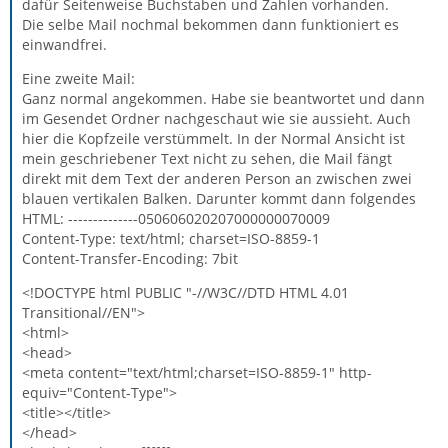
dafür Seitenweise Buchstaben und Zahlen vorhanden.
Die selbe Mail nochmal bekommen dann funktioniert es
einwandfrei.
Eine zweite Mail:
Ganz normal angekommen. Habe sie beantwortet und dann
im Gesendet Ordner nachgeschaut wie sie aussieht. Auch
hier die Kopfzeile verstümmelt. In der Normal Ansicht ist
mein geschriebener Text nicht zu sehen, die Mail fängt
direkt mit dem Text der anderen Person an zwischen zwei
blauen vertikalen Balken. Darunter kommt dann folgendes
HTML: --------------050606020207000000070009
Content-Type: text/html; charset=ISO-8859-1
Content-Transfer-Encoding: 7bit
<!DOCTYPE html PUBLIC "-//W3C//DTD HTML 4.01
Transitional//EN">
<html>
<head>
<meta content="text/html;charset=ISO-8859-1" http-
equiv="Content-Type">
<title></title>
</head>