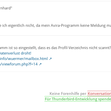
rnhard"
e ich eigentlich nicht, da mein Avira-Programm keine Meldung m
m ist so eingestellt, dass es das Profil-Verzeichnis nicht scannt?
Datenverlust droht!
tz.info/wuermer/mailbox.html
m/viewforum.php?f=14
Keine Forenhilfe per
Konversatio
Für Thunderbird-Entwicklung spend