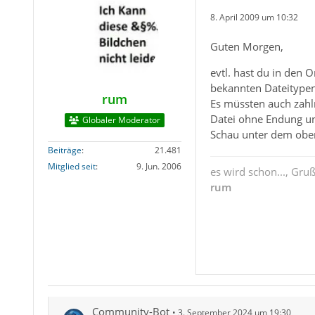
8. April 2009 um 10:32
Guten Morgen,
evtl. hast du in den
bekannten Dateitypen
rum
Es müssten auch zahl
Datei ohne Endung un
Globaler Moderator
Schau unter dem oben 
Beiträge
21.481
Mitglied seit
9. Jun. 2006
es wird schon..., Gru
rum
Community-Bot
3. September 2024 um 19:30