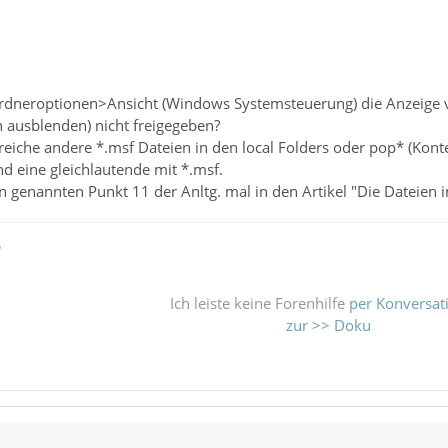
 Ordneroptionen>Ansicht (Windows Systemsteuerung) die Anzeige 
 ausblenden) nicht freigegeben?
reiche andere *.msf Dateien in den local Folders oder pop* (Kon
d eine gleichlautende mit *.msf.
genannten Punkt 11 der Anltg. mal in den Artikel "Die Dateien im
ß
Ich leiste keine Forenhilfe
per Konversat
zur >> Doku