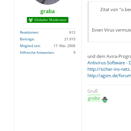
Zitat von "o.be
graba
Globaler Moderator
Einen Virus vermut
Reaktionen
612
Beiträge
21.910
Mitglied seit
17. Mai. 2006
Hilfreiche Antworten
9
und dein Avira-Program
Antivirus-Software - 
http://sicher-ins-ne
http://agsm.de/foru
Gruß
graba