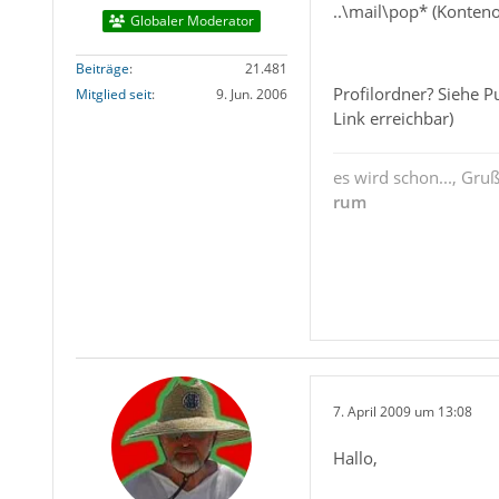
..\mail\pop* (Konten
Globaler Moderator
Beiträge
21.481
Profilordner? Siehe P
Mitglied seit
9. Jun. 2006
Link erreichbar)
es wird schon..., Gru
rum
7. April 2009 um 13:08
Hallo,