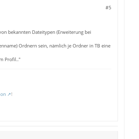
#5
von bekannten Dateitypen (Erweiterung bei
tenname) Ordnern sein, nämlich je Ordner in TB eine
 Profil.."
ion
!