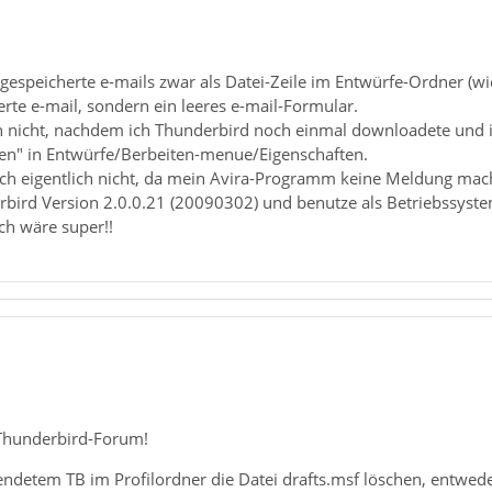
 gespeicherte e-mails zwar als Datei-Zeile im Entwürfe-Ordner (wie
rte e-mail, sondern ein leeres e-mail-Formular.
h nicht, nachdem ich Thunderbird noch einmal downloadete und in
len" in Entwürfe/Berbeiten-menue/Eigenschaften.
ich eigentlich nicht, da mein Avira-Programm keine Meldung mac
bird Version 2.0.0.21 (20090302) und benutze als Betriebssyst
ch wäre super!!
Thunderbird-Forum!
ndetem TB im Profilordner die Datei drafts.msf löschen, entweder i