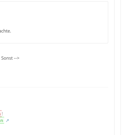
achte.
 Sonst -->
n
!
en