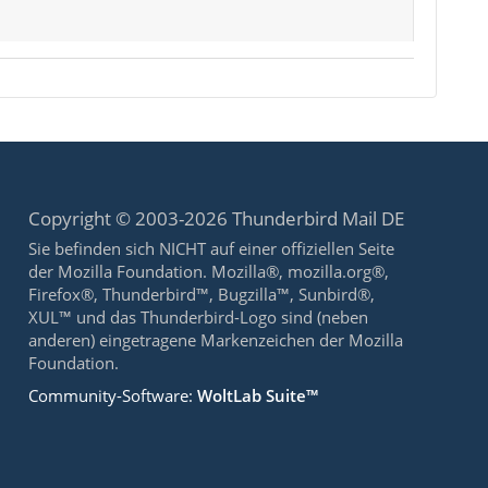
Copyright © 2003-2026 Thunderbird Mail DE
Sie befinden sich NICHT auf einer offiziellen Seite
der Mozilla Foundation. Mozilla®, mozilla.org®,
Firefox®, Thunderbird™, Bugzilla™, Sunbird®,
XUL™ und das Thunderbird-Logo sind (neben
anderen) eingetragene Markenzeichen der Mozilla
Foundation.
Community-Software:
WoltLab Suite™