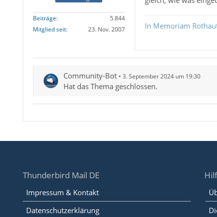
gleich, wie was einge
Beiträge
5.844
In Memoriam Rothau
Mitglied seit
23. Nov. 2007
Community-Bot
3. September 2024 um 19:30
Hat das Thema geschlossen.
Thunderbird Mail DE
Hil
Impressum & Kontakt
Üb
Datenschutzerklärung
Di