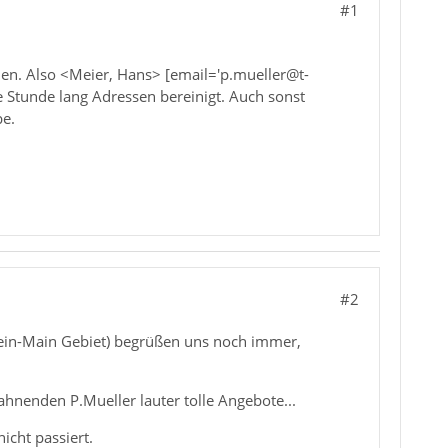
#1
en. Also <Meier, Hans> [email='p.mueller@t-
e Stunde lang Adressen bereinigt. Auch sonst
be.
#2
hein-Main Gebiet) begrüßen uns noch immer,
ahnenden P.Mueller lauter tolle Angebote...
icht passiert.