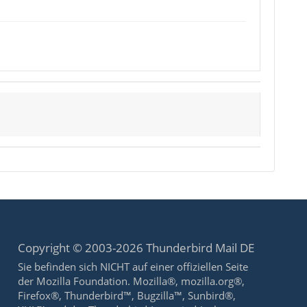
Copyright © 2003-2026 Thunderbird Mail DE
Sie befinden sich NICHT auf einer offiziellen Seite
der Mozilla Foundation. Mozilla®, mozilla.org®,
Firefox®, Thunderbird™, Bugzilla™, Sunbird®,