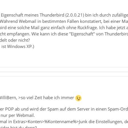
igenschaft meines Thunderbird (2.0.0.21) bin ich durch zufällig
ährend Webmail in bestimmten Fällen konstatiert, bei einer Ma
rd eine solche Mail ganz einfach ohne Rückfrage. Ich habe jetzt
ht empfangen. Wie kann ich diese "Eigenschaft" von Thunderbird s
elt oder nicht?
 ist Windows XP.)
illiBern, >so viel Zeit habe ich immer
per POP ab und wird der Spam auf dem Server in einen Spam-Ordn
n nur per Webmail.
 mal in Extras>Konten>%Kontenname%>Junk die Einstellungen, denn
ider bist du denn?