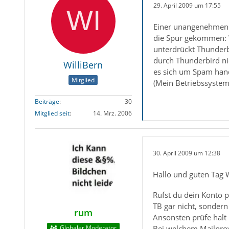
29. April 2009 um 17:55
Einer unangenehmen E
die Spur gekommen: W
unterdrückt Thunderbi
durch Thunderbird nic
WilliBern
es sich um Spam hand
Mitglied
(Mein Betriebssystem
Beiträge
30
Mitglied seit
14. Mrz. 2006
30. April 2009 um 12:38
Hallo und guten Tag W
Rufst du dein Konto 
TB gar nicht, sonder
rum
Ansonsten prüfe halt
Bei welchem Mailprov
Globaler Moderator