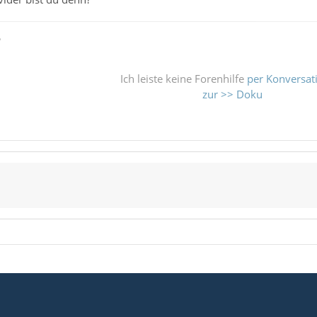
ß
Ich leiste keine Forenhilfe
per Konversat
zur >> Doku