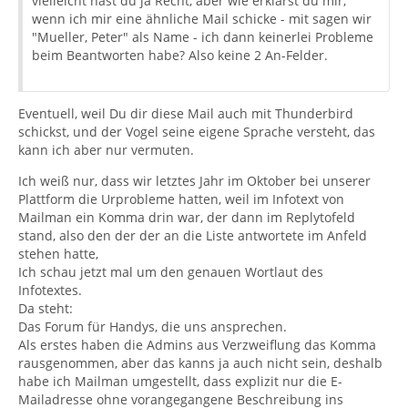
vielleicht hast du ja Recht, aber wie erklärst du mir,
wenn ich mir eine ähnliche Mail schicke - mit sagen wir
"Mueller, Peter" als Name - ich dann keinerlei Probleme
beim Beantworten habe? Also keine 2 An-Felder.
Eventuell, weil Du dir diese Mail auch mit Thunderbird
schickst, und der Vogel seine eigene Sprache versteht, das
kann ich aber nur vermuten.
Ich weiß nur, dass wir letztes Jahr im Oktober bei unserer
Plattform die Urprobleme hatten, weil im Infotext von
Mailman ein Komma drin war, der dann im Replytofeld
stand, also den der der an die Liste antwortete im Anfeld
stehen hatte,
Ich schau jetzt mal um den genauen Wortlaut des
Infotextes.
Da steht:
Das Forum für Handys, die uns ansprechen.
Als erstes haben die Admins aus Verzweiflung das Komma
rausgenommen, aber das kanns ja auch nicht sein, deshalb
habe ich Mailman umgestellt, dass explizit nur die E-
Mailadresse ohne vorangegangene Beschreibung ins