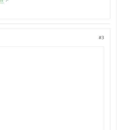
en
#3