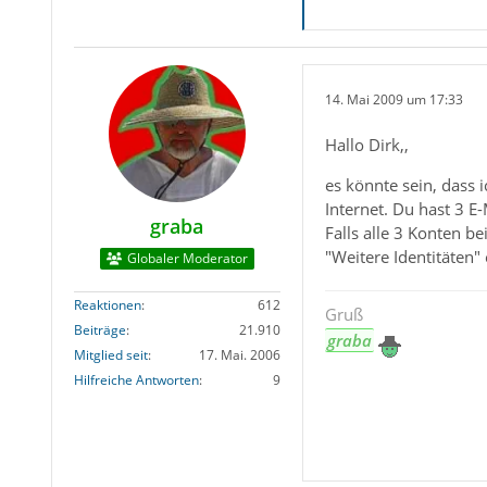
14. Mai 2009 um 17:33
Hallo Dirk,,
es könnte sein, dass 
Internet. Du hast 3 E
graba
Falls alle 3 Konten b
"Weitere Identitäten"
Globaler Moderator
Reaktionen
612
Gruß
Beiträge
21.910
graba
Mitglied seit
17. Mai. 2006
Hilfreiche Antworten
9