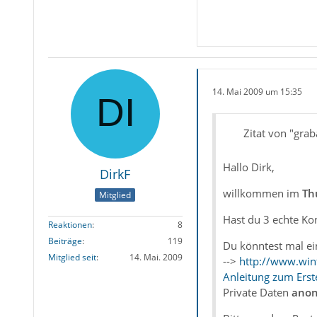
14. Mai 2009 um 15:35
Zitat von "grab
Hallo Dirk,
DirkF
willkommen im
Th
Mitglied
Hast du 3 echte Kon
Reaktionen
8
Beiträge
119
Du könntest mal ei
Mitglied seit
14. Mai. 2009
-->
http://www.wint
Anleitung zum Erst
Private Daten
anon