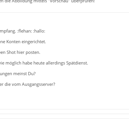
en die Abbildung mittels "Vorschau" überprüfen!
mpfang. :flehan: :hallo:
ne Konten eingerichtet.
en Shot hier posten.
ie möglich habe heute allerdings Spätdienst.
lungen meinst Du?
er die vom Ausgangsserver?