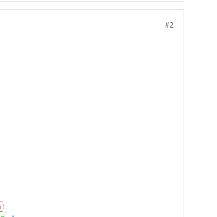
#2
n
!