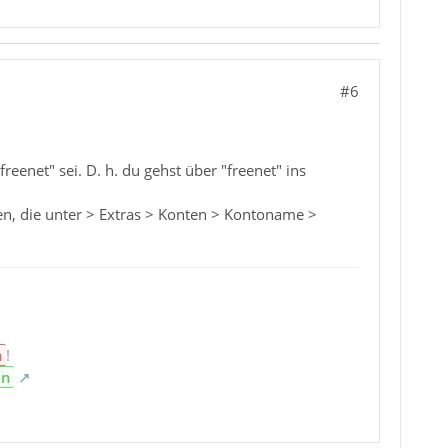
#6
reenet" sei. D. h. du gehst über "freenet" ins
äten, die unter > Extras > Konten > Kontoname >
n
!
en