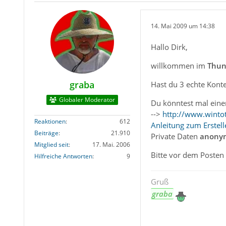
14. Mai 2009 um 14:38
Hallo Dirk,
willkommen im
Thun
graba
Hast du 3 echte Konte
Globaler Moderator
Du könntest mal eine
-->
http://www.wintot
Reaktionen
612
Anleitung zum Erstel
Beiträge
21.910
Private Daten
anonym
Mitglied seit
17. Mai. 2006
Bitte vor dem Posten
Hilfreiche Antworten
9
Gruß
graba