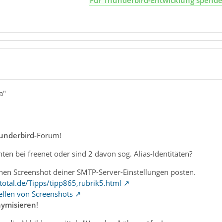
Für Thunderbird-Entwicklung spend
a"
underbird-
Forum!
ten bei freenet oder sind 2 davon sog. Alias-Identitäten?
nen Screenshot deiner SMTP-Server-Einstellungen posten.
otal.de/Tipps/tipp865,rubrik5.html
ellen von Screenshots
ymisieren
!