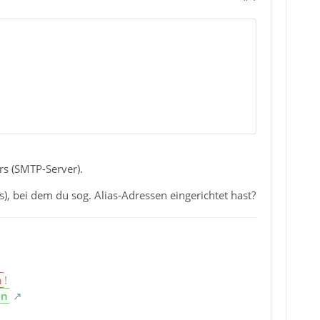
rs (SMTP-Server).
s), bei dem du sog. Alias-Adressen eingerichtet hast?
n
!
en