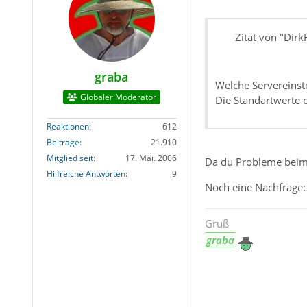
Zitat von "Dirk
graba
Welche Servereinst
Globaler Moderator
Die Standartwerte 
Reaktionen
612
Beiträge
21.910
Mitglied seit
17. Mai. 2006
Da du Probleme beim 
Hilfreiche Antworten
9
Noch eine Nachfrage: 
Gruß
graba