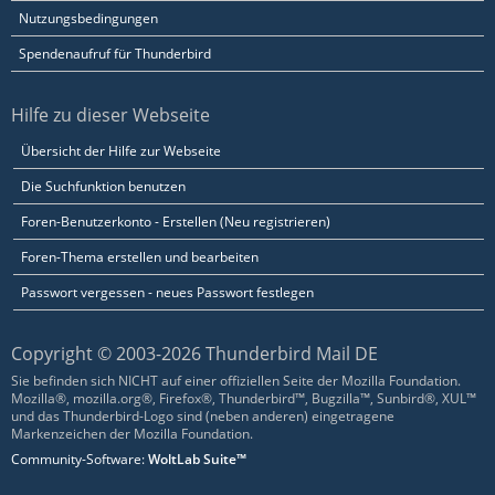
Nutzungsbedingungen
Spendenaufruf für Thunderbird
Hilfe zu dieser Webseite
Übersicht der Hilfe zur Webseite
Die Suchfunktion benutzen
Foren-Benutzerkonto - Erstellen (Neu registrieren)
Foren-Thema erstellen und bearbeiten
Passwort vergessen - neues Passwort festlegen
Copyright © 2003-2026 Thunderbird Mail DE
Sie befinden sich NICHT auf einer offiziellen Seite der Mozilla Foundation.
Mozilla®, mozilla.org®, Firefox®, Thunderbird™, Bugzilla™, Sunbird®, XUL™
und das Thunderbird-Logo sind (neben anderen) eingetragene
Markenzeichen der Mozilla Foundation.
Community-Software:
WoltLab Suite™