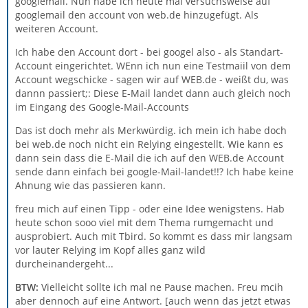
googlemail. Nun habe ich heute mal versuchsweise auf
googlemail den account von web.de hinzugefügt. Als
weiteren Account.
Ich habe den Account dort - bei googel also - als Standart-
Account eingerichtet. WEnn ich nun eine Testmaiil von dem
Account wegschicke - sagen wir auf WEB.de - weißt du, was
dannn passiert;: Diese E-Mail landet dann auch gleich noch
im Eingang des Google-Mail-Accounts
Das ist doch mehr als Merkwürdig. ich mein ich habe doch
bei web.de noch nicht ein Relying eingestellt. Wie kann es
dann sein dass die E-Mail die ich auf den WEB.de Account
sende dann einfach bei google-Mail-landet!!? Ich habe keine
Ahnung wie das passieren kann.
freu mich auf einen Tipp - oder eine Idee wenigstens. Hab
heute schon sooo viel mit dem Thema rumgemacht und
ausprobiert. Auch mit Tbird. So kommt es dass mir langsam
vor lauter Relying im Kopf alles ganz wild
durcheinandergeht...
BTW:
Vielleicht sollte ich mal ne Pause machen. Freu mcih
aber dennoch auf eine Antwort. [auch wenn das jetzt etwas