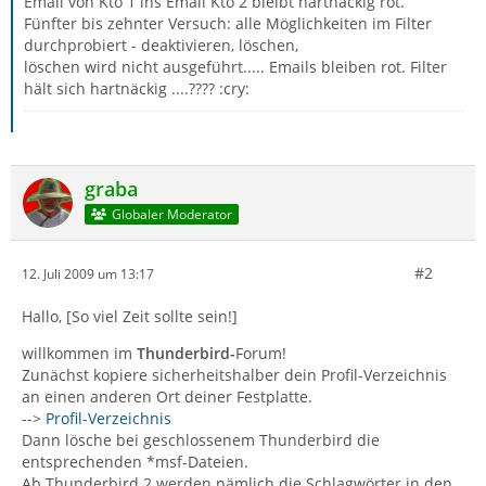
Email von Kto 1 ins Email Kto 2 bleibt hartnäckig rot.
Fünfter bis zehnter Versuch: alle Möglichkeiten im Filter
durchprobiert - deaktivieren, löschen,
löschen wird nicht ausgeführt..... Emails bleiben rot. Filter
hält sich hartnäckig ....???? :cry:
graba
Globaler Moderator
#2
12. Juli 2009 um 13:17
Hallo, [So viel Zeit sollte sein!]
willkommen im
Thunderbird-
Forum!
Zunächst kopiere sicherheitshalber dein Profil-Verzeichnis
an einen anderen Ort deiner Festplatte.
-->
Profil-Verzeichnis
Dann lösche bei geschlossenem Thunderbird die
entsprechenden *msf-Dateien.
Ab Thunderbird 2 werden nämlich die Schlagwörter in den