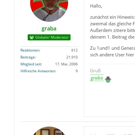
Hallo,
zunächst ein Hinweis:
zweimal das gleiche F
graba
Außerdem zitiere bitt
deinem 1. Beitrag die
Globaler Moderator
Zu 1und1 und Generalp
Reaktionen
612
sich andere User hier
Beiträge
21.910
Mitglied seit
17. Mai. 2006
Gruß
Hilfreiche Antworten
9
graba