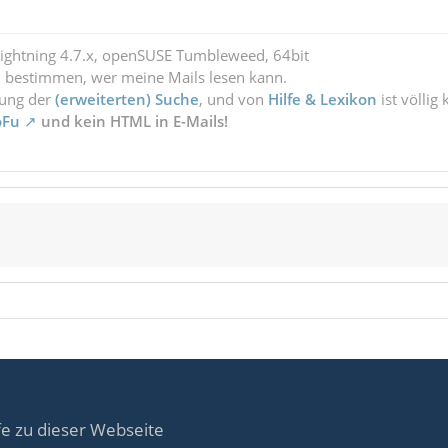
Lightning 4.7.x, openSUSE Tumbleweed, 64bit
l bestimmen, wer meine Mails lesen kann.
zung der
(erweiterten) Suche
, und von
Hilfe & Lexikon
ist völlig
oFu
und kein HTML in E-Mails!
fe zu dieser Webseite