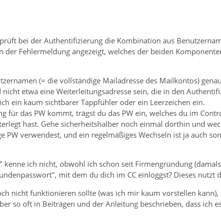
rprüft bei der Authentifizierung die Kombination aus Benutzerna
n der Fehlermeldung angezeigt, welches der beiden Komponenten n
utzernamen (= die vollständige Mailadresse des Mailkontos) genau
nicht etwa eine Weiterleitungsadresse sein, die in den Authentif
ch ein kaum sichtbarer Tappfühler oder ein Leerzeichen ein.
g für das PW kommt, trägst du das PW ein, welches du im Contro
terlegt hast. Gehe sicherheitshalber noch einmal dorthin und wec
ige PW verwendest, und ein regelmäßiges Wechseln ist ja auch so
 kenne ich nicht, obwohl ich schon seit Firmengründung (damals 
undenpasswort", mit dem du dich im CC einloggst? Dieses nutzt dir 
ch nicht funktionieren sollte (was ich mir kaum vorstellen kann)
ber so oft in Beiträgen und der Anleitung beschrieben, dass ich e