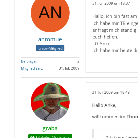
31. Juli 2009 um 18:37
Hallo, ich bin fast am
ich habe mir TB einger
er fragt mich ständig
euch helfen.
anromue
LG Anke
Junior-Mitglied
ich habe mir heute d
Beiträge
2
Mitglied seit
31. Jul. 2009
31. Juli 2009 um 18:49
Hallo Anke,
willkommen im
Thun
graba
Globaler Moderator
Zitat von "anr