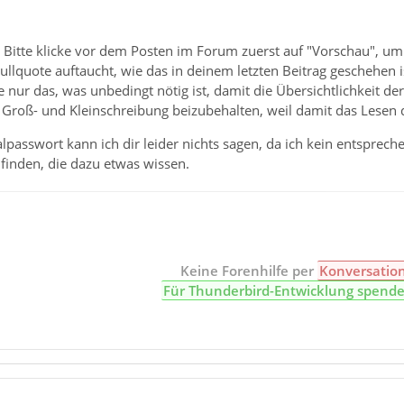
 Bitte klicke vor dem Posten im Forum zuerst auf "Vorschau", um 
ullquote auftaucht, wie das in deinem letzten Beitrag geschehen is
e nur das, was unbedingt nötig ist, damit die Übersichtlichkeit de
 Groß- und Kleinschreibung beizubehalten, weil damit das Lesen d
asswort kann ich dir leider nichts sagen, da ich kein entsprech
 finden, die dazu etwas wissen.
Keine Forenhilfe per
Konversatio
Für Thunderbird-Entwicklung spend