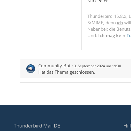
MfG Peter
Thunderbird 45.8.x, 
S/MIME, denn
ich
wil
Nebenbei: die Benut
Und:
Ich mag kein
T
Community-Bot
3. September 2024 um 19:30
Hat das Thema geschlossen.
Thunderbird Mail DE
Hil