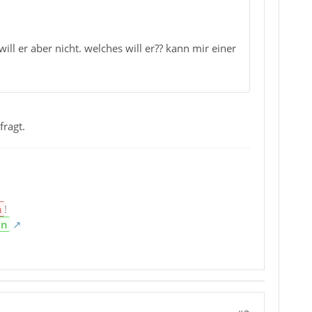
ll er aber nicht. welches will er?? kann mir einer
fragt.
n
!
en