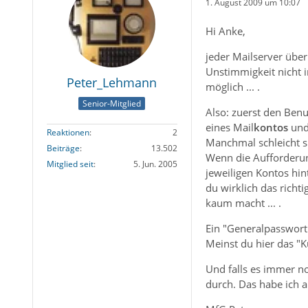
1. August 2009 um 10:07
Hi Anke,
jeder Mailserver übe
Unstimmigkeit nicht i
Peter_Lehmann
möglich ... .
Senior-Mitglied
Also: zuerst den Ben
eines Mail
kontos
und 
Reaktionen
2
Manchmal schleicht si
Beiträge
13.502
Wenn die Aufforderun
Mitglied seit
5. Jun. 2005
jeweiligen Kontos hin
du wirklich das richt
kaum macht ... .
Ein "Generalpasswort"
Meinst du hier das "K
Und falls es immer no
durch. Das habe ich a