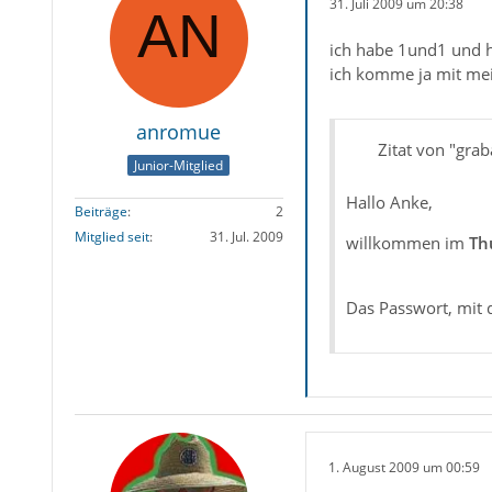
31. Juli 2009 um 20:38
ich habe 1und1 und h
ich komme ja mit mei
anromue
Zitat von "grab
Junior-Mitglied
Hallo Anke,
Beiträge
2
Mitglied seit
31. Jul. 2009
willkommen im
Th
Das Passwort, mit 
1. August 2009 um 00:59