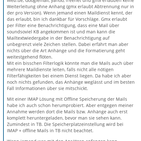
Web.de, Googlemail, yahoo, freenet und gmx erlauben keine
Weiterleitung ohne Anhang (gmx erlaubt Abtrennung nur in
der pro Version). Wenn jemand einen Maildienst kennt, der
das erlaubt, bin ich dankbar für Vorschläge. Gmx erlaubt
per Filter eine Benachrichtigung, dass eine Mail über
soundsoviel KB angekommen ist und man kann die
Mailtextwiedergabe in der Benachrichtigung auf
unbegrenzt viele Zeichen stellen. Dabei erfährt man aber
nichts über die Art Anhänge und die Formatierung geht
weitestgehend flöten.
Mit ein bisschen Filterlogik könnte man die Mails auch über
mehrere Maildienste leiten, falls nicht alle nötigen
Filterfähigkeiten bei einem Dienst liegen. Da habe ich aber
noch nichts gefunden, das Anhänge weglässt und im besten
Fall Informationen über sie mitschickt.
Mit einer IMAP Lösung mit Offline Speicherung der Mails
habe ich auch schon herumprobiert. Aber entgegen meiner
Annahme werden dort die Mails bzw. Anhänge auch erst
komplett heruntergeladen, bevor man sie sehen kann.
Zumindest in TB. Die Speicherplatzeinstellung wird bei
IMAP + offline Mails in TB nicht beachtet.