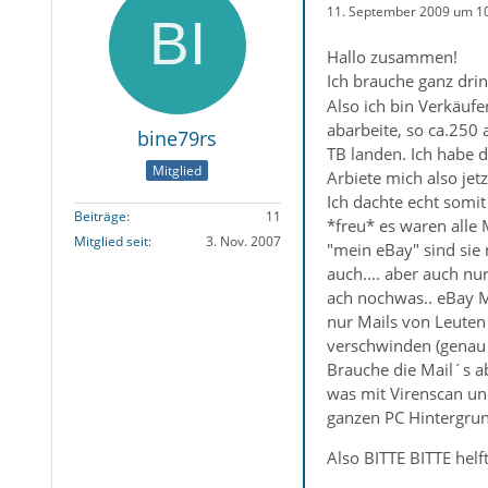
11. September 2009 um 1
Hallo zusammen!
Ich brauche ganz dri
Also ich bin Verkäuf
abarbeite, so ca.250 
bine79rs
TB landen. Ich habe 
Mitglied
Arbiete mich also je
Ich dachte echt somit
Beiträge
11
*freu* es waren alle 
Mitglied seit
3. Nov. 2007
"mein eBay" sind sie
auch.... aber auch nu
ach nochwas.. eBay M
nur Mails von Leuten
verschwinden (genau 
Brauche die Mail´s a
was mit Virenscan un
ganzen PC Hintergrund
Also BITTE BITTE helft