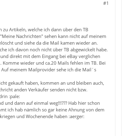
#1
 zu Artikeln, welche ich dann über den TB
y in "Meine Nachrichten" sehen kann nicht auf meinem
löscht und siehe da die Mail kamen wieder an.
lche ich davon noch nicht über TB abgewickelt habe.
t und direkt mit dem Eingang bei eBay verglichen
sen. Komme wieder und ca.20 Mails fehlen im TB. Bei
. Auf meinem Mailprovider sehe ich die Mail´s
nicht gekauft haben, kommen an und bleiben auch,
chricht anden Verkäufer senden nicht bzw.
rin :pale:
nd und dann auf einmal weg!!!??? Hab hier schon
mmt ich hab nämlich so gar keine Ahnung von dem
ig kriegen und Wochenende haben :aerger: