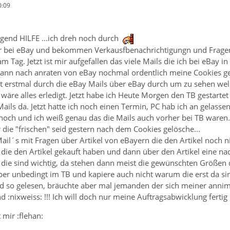
0:09
ngend HILFE ...ich dreh noch durch
er bei eBay und bekommen Verkausfbenachrichtigungn und Fragen
am Tag. Jetzt ist mir aufgefallen das viele Mails die ich bei eBa
dann nach anraten von eBay nochmal ordentlich meine Cookies ge
tzt erstmal durch die eBay Mails über eBay durch um zu sehen we
 wäre alles erledigt. Jetzt habe ich Heute Morgen den TB gestarte
Mails da. Jetzt hatte ich noch einen Termin, PC hab ich an gelas
 noch und ich weiß genau das die Mails auch vorher bei TB waren
r die "frischen" seid gestern nach dem Cookies gelösche...
ail´s mit Fragen über Artikel von eBayern die den Artikel noch 
 die den Artikel gekauft haben und dann über den Artikel eine na
die sind wichtig, da stehen dann meist die gewünschten Größen d
ber unbedingt im TB und kapiere auch nicht warum die erst da si
d so gelesen, bräuchte aber mal jemanden der sich meiner anni
 :nixweiss: !!! Ich will doch nur meine Auftragsabwicklung fert
 mir :flehan: