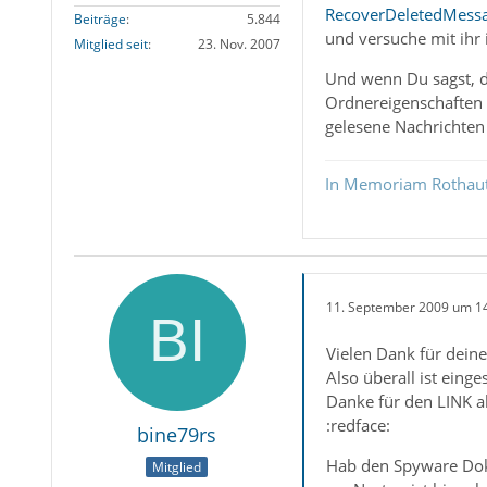
RecoverDeletedMess
Beiträge
5.844
und versuche mit ihr
Mitglied seit
23. Nov. 2007
Und wenn Du sagst, da
Ordnereigenschaften S
gelesene Nachrichten
In Memoriam Rothau
11. September 2009 um 1
Vielen Dank für deine
Also überall ist einge
Danke für den LINK ab
:redface:
bine79rs
Hab den Spyware Dokt
Mitglied