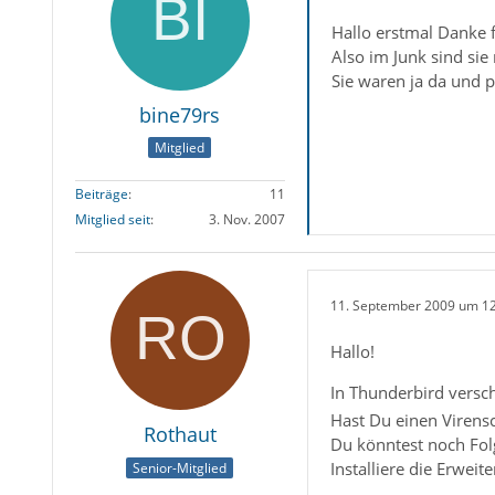
Hallo erstmal Danke f
Also im Junk sind sie 
Sie waren ja da und p
bine79rs
Mitglied
Beiträge
11
Mitglied seit
3. Nov. 2007
11. September 2009 um 1
Hallo!
In Thunderbird versc
Hast Du einen Virensc
Rothaut
Du könntest noch Fol
Installiere die Erweit
Senior-Mitglied