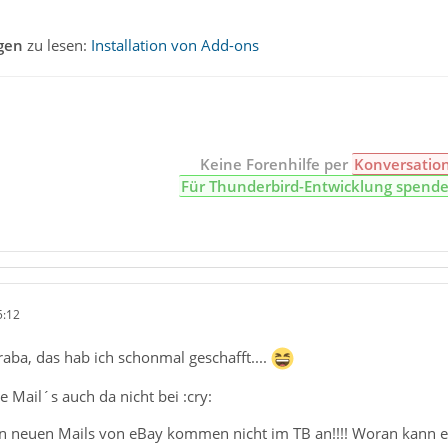
gen
zu lesen:
Installation von Add-ons
Keine Forenhilfe per
Konversatio
Für Thunderbird-Entwicklung spend
5:12
aba, das hab ich schonmal geschafft....
e Mail´s auch da nicht bei :cry:
n neuen Mails von eBay kommen nicht im TB an!!!! Woran kann e