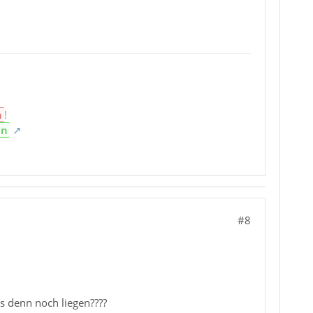
n
!
en
#8
s denn noch liegen????