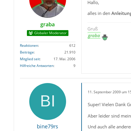
Hallo,
alles in den
Anleitun
graba
Gruß
Globaler Moderator
graba
Reaktionen
612
Beiträge
21.910
Mitglied seit
17. Mai. 2006
Hilfreiche Antworten
9
11. September 2009 um 1
Super! Vielen Dank Gr
Aber leider sind mein
bine79rs
Und auch alle andere