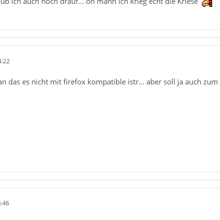
laub ich auch noch drauf... oh mann ich krieg echt die Kriese
4:22
 das es nicht mit firefox kompatible istr... aber soll ja auch zum
4:46