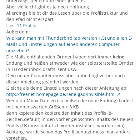
unterwegs, der Freund eines jeden PC.
Aber vielleicht gibt es ja noch Hoffnung.
Allerdings bleibt dir das Lesen über die Profilstruktur und
den Pfad nicht erspart.
Lies:
11 Profile
Außerdem:
Wie kann man mit Thunderbird (ab Version 1.5) und allen E-
Mails und Einstellungen auf einen anderen Computer
umziehen?
Die Mails enthaltenden Ordner haben dort immer
keine
Endung und heißen etnweder wie der selbsterstellte Ornder
in TB oder inbox, drafts, sent usw.
Dein neuer Computer muss aber unbedingt vorher nach
dieser Anleitung geändert werden:
Gleiche als deine Einstellungen nach dieser Anleitung ab:
http://freenet-homepage.de/rene-gad/invisible.html
Wenn du Mbox-Dateien (so heißen die ohne Endung) findest
mit nennenswerten Größen > 3 KB
dann kopiere den kopiere den
Inhalt
des Profils (8-
Zeichen.default) in den vorher gelöschten
Inhalts
des neuen
Profils (TB muss natürlich vorher installiert worden sein).
Achtung: wurde schon das Profil benutzt muss man anders
vorgehen.