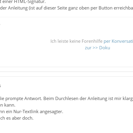
t einer HTML-Signatur.
der Anleitung (ist auf dieser Seite ganz oben per Button erreichba
ß
Ich leiste keine Forenhilfe
per Konversat
zur >> Doku
5
ie prompte Antwort. Beim Durchlesen der Anleitung ist mir klarge
n kann.
nn ein Nur-Textlink angesagter.
ch es aber doch.