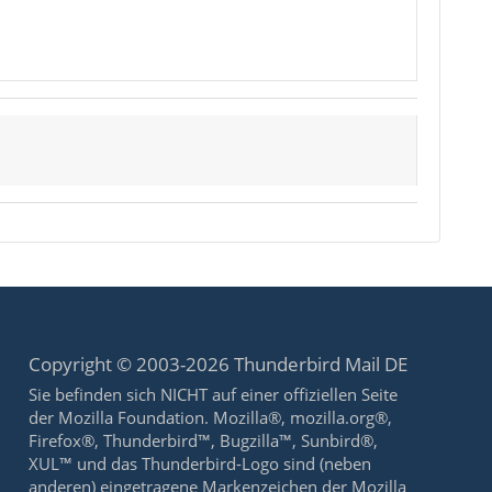
Copyright © 2003-2026 Thunderbird Mail DE
Sie befinden sich NICHT auf einer offiziellen Seite
der Mozilla Foundation. Mozilla®, mozilla.org®,
Firefox®, Thunderbird™, Bugzilla™, Sunbird®,
XUL™ und das Thunderbird-Logo sind (neben
anderen) eingetragene Markenzeichen der Mozilla