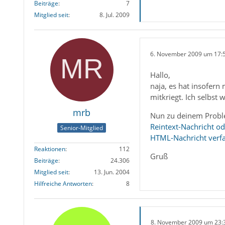
Beiträge
7
Mitglied seit
8. Jul. 2009
6. November 2009 um 17:
Hallo,
naja, es hat insofern
mitkriegt. Ich selbst 
mrb
Nun zu deinem Proble
Reintext-Nachricht od
Senior-Mitglied
HTML-Nachricht verfas
Reaktionen
112
Gruß
Beiträge
24.306
Mitglied seit
13. Jun. 2004
Hilfreiche Antworten
8
8. November 2009 um 23: