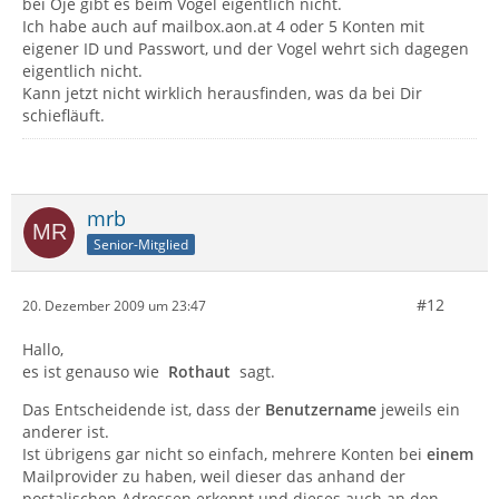
bei Oje gibt es beim Vogel eigentlich nicht.
Ich habe auch auf mailbox.aon.at 4 oder 5 Konten mit
eigener ID und Passwort, und der Vogel wehrt sich dagegen
eigentlich nicht.
Kann jetzt nicht wirklich herausfinden, was da bei Dir
schiefläuft.
mrb
Senior-Mitglied
#12
20. Dezember 2009 um 23:47
Hallo,
es ist genauso wie
Rothaut
sagt.
Das Entscheidende ist, dass der
Benutzername
jeweils ein
anderer ist.
Ist übrigens gar nicht so einfach, mehrere Konten bei
einem
Mailprovider zu haben, weil dieser das anhand der
postalischen Adressen erkennt und dieses auch an den