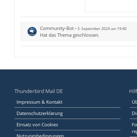
Community-Bot
3. September 2024 um 19:40
Hat das Thema geschlossen.
Thunderbird Mail DE
Hil
Impressum & Kontakt
Üb
Datenschutzerklärung
Di
Einsatz von Cookies
Fo
re
Nutzungsbedingungen