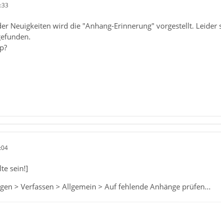
:33
er Neuigkeiten wird die "Anhang-Erinnerung" vorgestellt. Leider st
gefunden.
p?
:04
lte sein!]
ungen > Verfassen > Allgemein > Auf fehlende Anhänge prüfen...