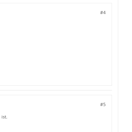
#4
#5
ist.