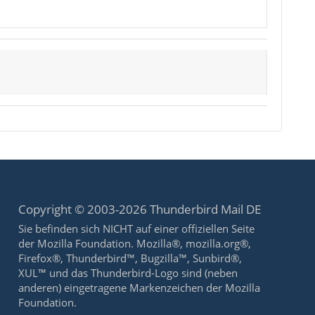
Copyright © 2003-2026 Thunderbird Mail DE
Sie befinden sich NICHT auf einer offiziellen Seite
der Mozilla Foundation. Mozilla®, mozilla.org®,
Firefox®, Thunderbird™, Bugzilla™, Sunbird®,
XUL™ und das Thunderbird-Logo sind (neben
anderen) eingetragene Markenzeichen der Mozilla
Foundation.