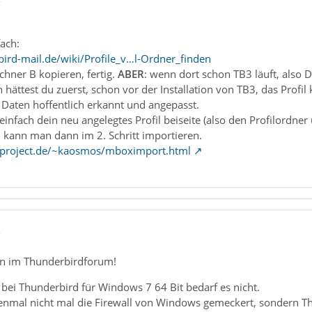
fach:
ird-mail.de/wiki/Profile_v…l-Ordner_finden
hner B kopieren, fertig.
ABER
: wenn dort schon TB3 läuft, also D
h hättest du zuerst, schon vor der Installation von TB3, das Profi
Daten hoffentlich erkannt und angepasst.
u einfach dein neu angelegtes Profil beiseite (also den Profilordn
 kann man dann im 2. Schritt importieren.
c-project.de/~kaosmos/mboximport.html
5
n im Thunderbirdforum!
 bei Thunderbird für Windows 7 64 Bit bedarf es nicht.
tenmal nicht mal die Firewall von Windows gemeckert, sondern T