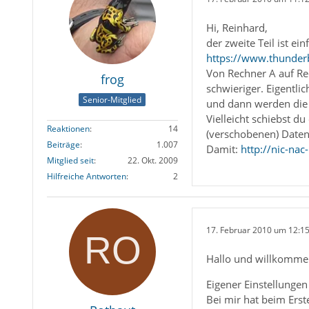
Hi, Reinhard,
der zweite Teil ist ein
https://www.thunderb
Von Rechner A auf Rec
frog
schwieriger. Eigentlic
Senior-Mitglied
und dann werden die 
Vielleicht schiebst d
Reaktionen
14
(verschobenen) Daten
Beiträge
1.007
Damit:
http://nic-na
Mitglied seit
22. Okt. 2009
Hilfreiche Antworten
2
17. Februar 2010 um 12:1
Hallo und willkomme
Eigener Einstellungen
Bei mir hat beim Ers