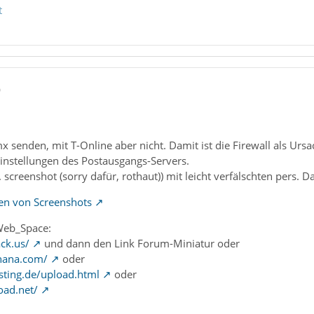
t
0
x senden, mit T-Online aber nicht. Damit ist die Firewall als Urs
Einstellungen des Postausgangs-Servers.
l. screenshot (sorry dafür, rothaut)) mit leicht verfälschten pers. D
len von Screenshots
Web_Space:
ck.us/
und dann den Link Forum-Miniatur oder
nana.com/
oder
sting.de/upload.html
oder
oad.net/