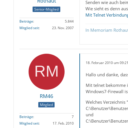
Rothaut
Senden wie auch beim
Wie sieht es denn au
Senior-Mitglied
Mit Telnet Verbindun
Beiträge
5.844
Mitglied seit
23. Nov. 2007
In Memoriam Rothau
18. Februar 2010 um 09:2
Hallo und danke, da
Mit telnet bekomme i
Windows7-Firewall ist
RM46
Welches Verzeichnis 
Mitglied
C:\Benutzer\Benutze
und
Beiträge
7
C:\Benutzer\Benutz
Mitglied seit
17. Feb. 2010