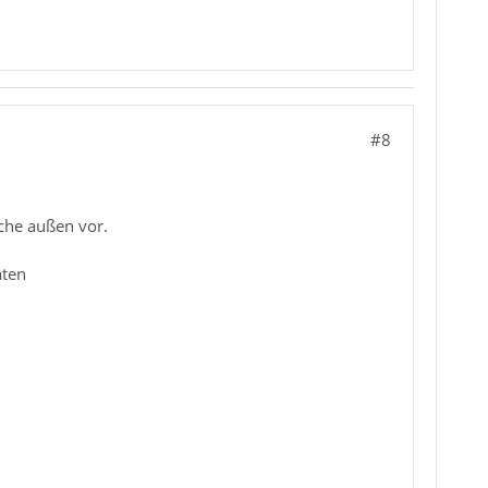
#8
ache außen vor.
aten