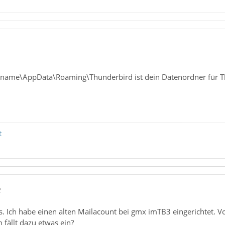
1
rname\AppData\Roaming\Thunderbird ist dein Datenordner für 
t
2
s. Ich habe einen alten Mailacount bei gmx imTB3 eingerichtet.
ällt dazu etwas ein?