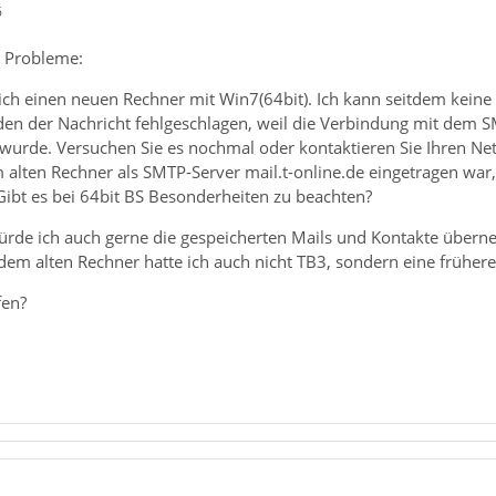
6
e Probleme:
 ich einen neuen Rechner mit Win7(64bit). Ich kann seitdem kein
en der Nachricht fehlgeschlagen, weil die Verbindung mit dem SM
 wurde. Versuchen Sie es nochmal oder kontaktieren Sie Ihren Ne
 alten Rechner als SMTP-Server mail.t-online.de eingetragen wa
Gibt es bei 64bit BS Besonderheiten zu beachten?
rde ich auch gerne die gespeicherten Mails und Kontakte überne
dem alten Rechner hatte ich auch nicht TB3, sondern eine frühere V
fen?
2