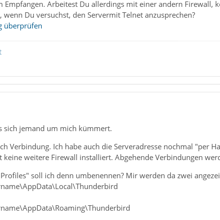
 Empfangen. Arbeitest Du allerdings mit einer andern Firewall, 
s, wenn Du versuchst, den Servermit Telnet anzusprechen?
g überprüfen
t
1
ss sich jemand um mich kümmert.
ch Verbindung. Ich habe auch die Serveradresse nochmal "per H
 keine weitere Firewall installiert. Abgehende Verbindungen werd
"Profiles" soll ich denn umbenennen? Mir werden da zwei angezei
rname\AppData\Local\Thunderbird
ername\AppData\Roaming\Thunderbird