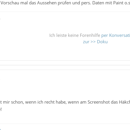
Vorschau mal das Aussehen prüfen und pers. Daten mit Paint o.
ß
Ich leiste keine Forenhilfe
per Konversat
zur >> Doku
5
tst mir schon, wenn ich recht habe, wenn am Screenshot das Häkc
!
t