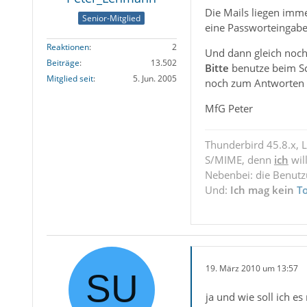
Die Mails liegen imme
Senior-Mitglied
eine Passworteingabe
Reaktionen
2
Und dann gleich noch 
Beiträge
13.502
Bitte
benutze beim Sch
Mitglied seit
5. Jun. 2005
noch zum Antworten an
MfG Peter
Thunderbird 45.8.x, 
S/MIME, denn
ich
wil
Nebenbei: die Benut
Und:
Ich mag kein
T
19. März 2010 um 13:57
ja und wie soll ich e