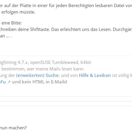
r auf der Platte in einer für jeden Berechtigten lesbaren Datei 
 erfolgen müsste.
eine Bitte:
reiben deine Shifttaste. Das erleichtert uns das Lesen. Durchgä
 ... .
Lightning 4.7.x, openSUSE Tumbleweed, 64bit
l bestimmen, wer meine Mails lesen kann.
zung der
(erweiterten) Suche
, und von
Hilfe & Lexikon
ist völlig
oFu
und kein HTML in E-Mails!
s nun machen?