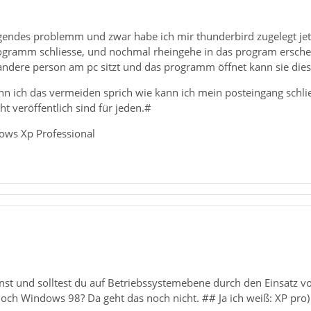
lgendes problemm und zwar habe ich mir thunderbird zugelegt jetzt
rogramm schliesse, und nochmal rheingehe in das program ersche
 andere person am pc sitzt und das programm öffnet kann sie die
 kann ich das vermeiden sprich wie kann ich mein posteingang sc
ht veröffentlich sind für jeden.#
ows Xp Professional
nst und solltest du auf Betriebssystemebene durch den Einsatz v
och Windows 98? Da geht das noch nicht. ## Ja ich weiß: XP pro)