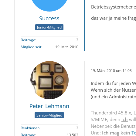
Betriebssystemebene 
Success
das war ja meine frag
Junior-Mitglied
Beiträge
2
Mitglied seit
19. Mrz. 2010
19. März 2010 um 14:03
Indem du für jeden W
Wenn sich der Nutzer 
(und ein Administrato
Peter_Lehmann
Thunderbird 45.8.x, 
Senior-Mitglied
S/MIME, denn
ich
wil
Nebenbei: die Benut
Reaktionen
2
Und:
Ich mag kein
T
Beiträge
13.502