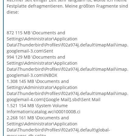
Festplatte defragmentieren. Meine größten Fragmente sind
diese:
872 115 MB \Documents and
Settings\Administrator\Application
Data\Thunderbird\Profiles\f02a974j.default\ImapMail\imap.
googlemail-3.com\Sent
994 129 MB \Documents and
Settings\Administrator\Application
Data\Thunderbird\Profiles\f02a974j.default\ImapMail\imap.
googlemail-3.com\INBOX
1.308 145 MB \Documents and
Settings\Administrator\Application
Data\Thunderbird\Profiles\f02a974j.default\ImapMail\imap.
googlemail-4.com\[Google Mail].sbd\Sent Mail
1.521 154 MB \System Volume
Information\catalog.wci\0001000B.ci
2.268 161 MB \Documents and
Settings\Administrator\Application
Data\Thunderbird\Profiles\f02a974j.default\global-
messages-db.sqlite