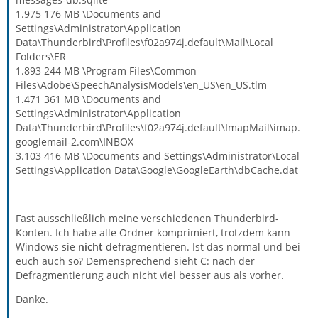
1.975 176 MB \Documents and
Settings\Administrator\Application
Data\Thunderbird\Profiles\f02a974j.default\Mail\Local
Folders\ER
1.893 244 MB \Program Files\Common
Files\Adobe\SpeechAnalysisModels\en_US\en_US.tlm
1.471 361 MB \Documents and
Settings\Administrator\Application
Data\Thunderbird\Profiles\f02a974j.default\ImapMail\imap.
googlemail-2.com\INBOX
3.103 416 MB \Documents and Settings\Administrator\Local
Settings\Application Data\Google\GoogleEarth\dbCache.dat
Fast ausschließlich meine verschiedenen Thunderbird-
Konten. Ich habe alle Ordner komprimiert, trotzdem kann
Windows sie
nicht
defragmentieren. Ist das normal und bei
euch auch so? Demensprechend sieht C: nach der
Defragmentierung auch nicht viel besser aus als vorher.
Danke.