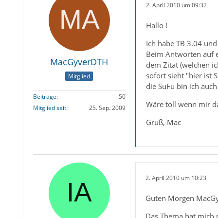
2. April 2010 um 09:32
Hallo !
Ich habe TB 3.04 und
Beim Antworten auf ei
MacGyverDTH
dem Zitat (welchen ic
sofort sieht "hier is
Mitglied
die SuFu bin ich auc
Beiträge
50
Wäre toll wenn mir d
Mitglied seit
25. Sep. 2009
Gruß, Mac
2. April 2010 um 10:23
Guten Morgen MacG
Das Thema hat mich ma