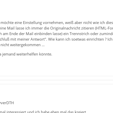
 möchte eine Einstellung vornehmen, weiß aber nicht wie ich dies
ne Mail lasse ich immer die Originalnachricht zitieren (HTML-For
h am Ende der Mail einbinden lasse) ein Trennstrich oder zumindes
t Schluß mit meiner Antwort". Wie kann ich soetwas einrichten ? Ic
h nicht weitergekommen ...
a jemand weiterhelfen könnte.
yverDTH
l interessiert und ich habe eben mal das kreiert.