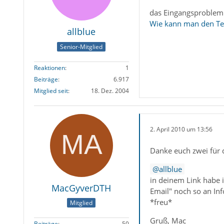
das Eingangsproblem l
Wie kann man den Text
allblue
Senior-Mitglied
Reaktionen
1
Beiträge
6.917
Mitglied seit
18. Dez. 2004
2. April 2010 um 13:56
Danke euch zwei für 
allblue
in deinem Link habe 
MacGyverDTH
Email" noch so an In
*freu*
Mitglied
Gruß, Mac
Beiträge
50