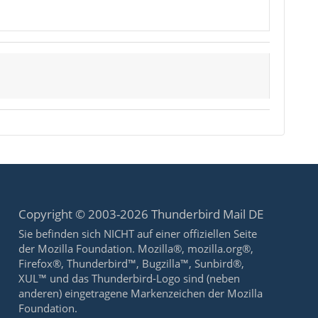
Copyright © 2003-2026 Thunderbird Mail DE
Sie befinden sich NICHT auf einer offiziellen Seite
der Mozilla Foundation. Mozilla®, mozilla.org®,
Firefox®, Thunderbird™, Bugzilla™, Sunbird®,
XUL™ und das Thunderbird-Logo sind (neben
anderen) eingetragene Markenzeichen der Mozilla
Foundation.