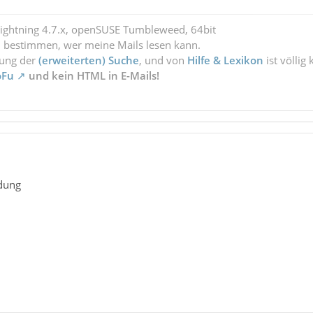
Lightning 4.7.x, openSUSE Tumbleweed, 64bit
l bestimmen, wer meine Mails lesen kann.
zung der
(erweiterten) Suche
, und von
Hilfe & Lexikon
ist völlig
oFu
und kein HTML in E-Mails!
ldung