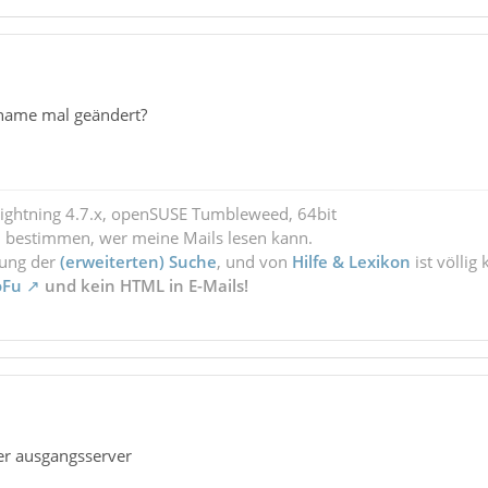
name mal geändert?
Lightning 4.7.x, openSUSE Tumbleweed, 64bit
l bestimmen, wer meine Mails lesen kann.
zung der
(erweiterten) Suche
, und von
Hilfe & Lexikon
ist völlig
oFu
und kein HTML in E-Mails!
der ausgangsserver