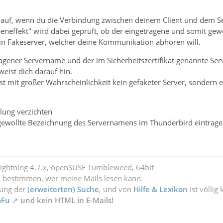
ur auf, wenn du die Verbindung zwischen deinem Client und dem Se
neffekt" wird dabei geprüft, ob der eingetragene und somit gewol
ein Fakeserver, welcher deine Kommunikation abhören will.
agener Servername und der im Sicherheitszertifikat genannte Serv
weist dich darauf hin.
 ist mit großer Wahrscheinlichkeit kein gefaketer Server, sonde
elung verzichten
t gewollte Bezeichnung des Servernamens im Thunderbird eintrage
Lightning 4.7.x, openSUSE Tumbleweed, 64bit
l bestimmen, wer meine Mails lesen kann.
zung der
(erweiterten) Suche
, und von
Hilfe & Lexikon
ist völlig
oFu
und kein HTML in E-Mails!