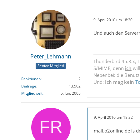
9. April 2010 um 18:20
Und auch den Server
Peter_Lehmann
Thunderbird 45.8.x, 
Senior-Mitglied
S/MIME, denn
ich
wil
Nebenbei: die Benut
Reaktionen
2
Und:
Ich mag kein
T
Beiträge
13.502
Mitglied seit
5. Jun. 2005
9. April 2010 um 18:32
mail.o2online.de is 