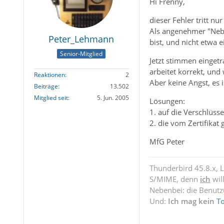
Hi Frenny,
dieser Fehler tritt n
Als angenehmer "Nebe
Peter_Lehmann
bist, und nicht etwa 
Senior-Mitglied
Jetzt stimmen eingetr
arbeitet korrekt, und 
Reaktionen
2
Aber keine Angst, es
Beiträge
13.502
Mitglied seit
5. Jun. 2005
Lösungen:
1. auf die Verschlüss
2. die vom Zertifika
MfG Peter
Thunderbird 45.8.x, 
S/MIME, denn
ich
wil
Nebenbei: die Benut
Und:
Ich mag kein
T