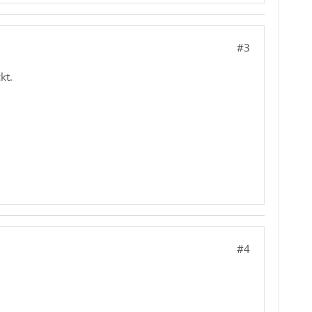
#3
kt.
#4