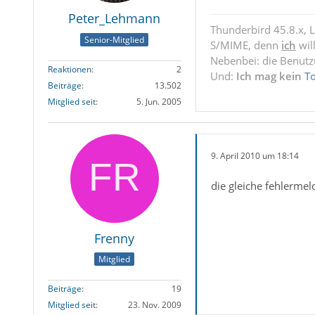
Peter_Lehmann
Thunderbird 45.8.x, 
Senior-Mitglied
S/MIME, denn
ich
wil
Nebenbei: die Benut
Reaktionen
2
Und:
Ich mag kein
T
Beiträge
13.502
Mitglied seit
5. Jun. 2005
9. April 2010 um 18:14
die gleiche fehlerme
Frenny
Mitglied
Beiträge
19
Mitglied seit
23. Nov. 2009