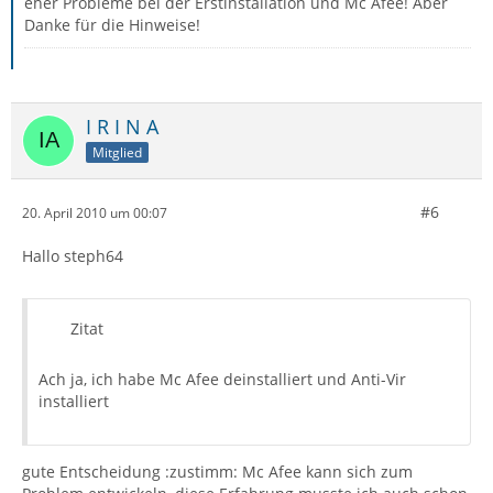
eher Probleme bei der Erstinstallation und Mc Afee! Aber
Danke für die Hinweise!
I R I N A
Mitglied
#6
20. April 2010 um 00:07
Hallo steph64
Zitat
Ach ja, ich habe Mc Afee deinstalliert und Anti-Vir
installiert
gute Entscheidung :zustimm: Mc Afee kann sich zum