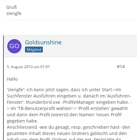
Gruß
slengfe
Goldsunshine
Mitglied
#14
5. August 2010 um 01:01
Hallo
'slengfe': ich kann jetzt sagen, dass ich unter Start->im
Suchfenster Ausführen eingeben u. danach im 'Ausführen-
Fenster': thunderbird.exe -ProfileManager eingeben habe. -
> Im 'TB-Benutzerprofil wählen'-> 'Profil erstellen' gewählt
und dann dem Profil (vorerst) den Namen 'neues Profil'
gegeben habe.
Anschliessend -wie du gesagt, resp. geschrieben hast- den
gesamten Inhalt dieses neuen Ordners gelöscht und den
Inhalt von dem Profil-Ordner auf der ext. Festplatte da