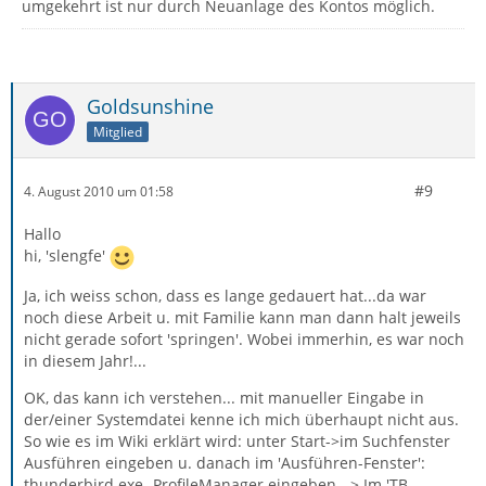
umgekehrt ist nur durch Neuanlage des Kontos möglich.
Goldsunshine
Mitglied
#9
4. August 2010 um 01:58
Hallo
hi, 'slengfe'
Ja, ich weiss schon, dass es lange gedauert hat...da war
noch diese Arbeit u. mit Familie kann man dann halt jeweils
nicht gerade sofort 'springen'. Wobei immerhin, es war noch
in diesem Jahr!...
OK, das kann ich verstehen... mit manueller Eingabe in
der/einer Systemdatei kenne ich mich überhaupt nicht aus.
So wie es im Wiki erklärt wird: unter Start->im Suchfenster
Ausführen eingeben u. danach im 'Ausführen-Fenster':
thunderbird.exe -ProfileManager eingeben. -> Im 'TB-