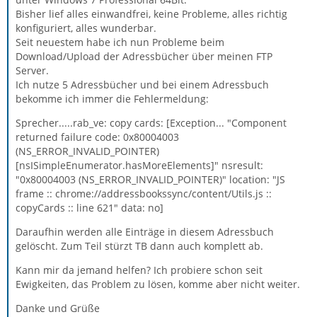
Bisher lief alles einwandfrei, keine Probleme, alles richtig
konfiguriert, alles wunderbar.
Seit neuestem habe ich nun Probleme beim
Download/Upload der Adressbücher über meinen FTP
Server.
Ich nutze 5 Adressbücher und bei einem Adressbuch
bekomme ich immer die Fehlermeldung:
Sprecher.....rab_ve: copy cards: [Exception... "Component
returned failure code: 0x80004003
(NS_ERROR_INVALID_POINTER)
[nsISimpleEnumerator.hasMoreElements]" nsresult:
"0x80004003 (NS_ERROR_INVALID_POINTER)" location: "JS
frame :: chrome://addressbookssync/content/Utils.js ::
copyCards :: line 621" data: no]
Daraufhin werden alle Einträge in diesem Adressbuch
gelöscht. Zum Teil stürzt TB dann auch komplett ab.
Kann mir da jemand helfen? Ich probiere schon seit
Ewigkeiten, das Problem zu lösen, komme aber nicht weiter.
Danke und Grüße