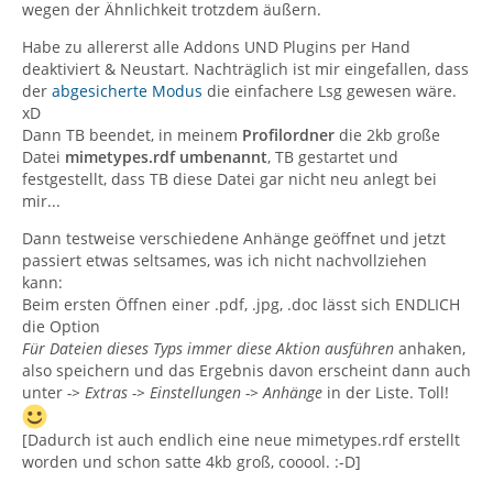
wegen der Ähnlichkeit trotzdem äußern.
Habe zu allererst alle Addons UND Plugins per Hand
deaktiviert & Neustart. Nachträglich ist mir eingefallen, dass
der
abgesicherte Modus
die einfachere Lsg gewesen wäre.
xD
Dann TB beendet, in meinem
Profilordner
die 2kb große
Datei
mimetypes.rdf umbenannt
, TB gestartet und
festgestellt, dass TB diese Datei gar nicht neu anlegt bei
mir...
Dann testweise verschiedene Anhänge geöffnet und jetzt
passiert etwas seltsames, was ich nicht nachvollziehen
kann:
Beim ersten Öffnen einer .pdf, .jpg, .doc lässt sich ENDLICH
die Option
Für Dateien dieses Typs immer diese Aktion ausführen
anhaken,
also speichern und das Ergebnis davon erscheint dann auch
unter
-> Extras -> Einstellungen -> Anhänge
in der Liste. Toll!
[Dadurch ist auch endlich eine neue mimetypes.rdf erstellt
worden und schon satte 4kb groß, cooool. :-D]