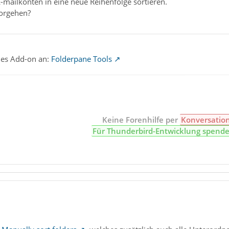
-mailkonten in eine neue Reihenfolge sortieren.
vorgehen?
des Add-on an:
Folderpane Tools
Keine Forenhilfe per
Konversatio
Für Thunderbird-Entwicklung spend