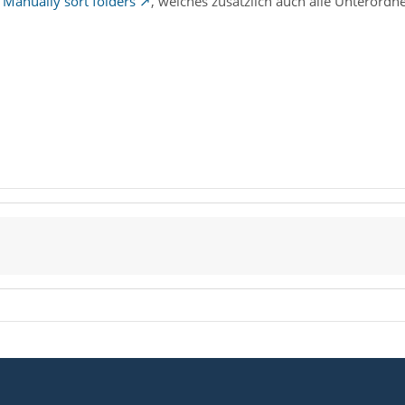
n
Manually sort folders
, welches zusätzlich auch alle Unterordn