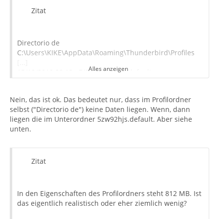
Zitat
Directorio de
C:\Users\KIKE\AppData\Roaming\Thunderbird\Profiles
[...]
Alles anzeigen
15/10/2010 23:12 <DIR> 5zw92hjs.default
0 archivos 0 bytes
[...]
Nein, das ist ok. Das bedeutet nur, dass im Profilordner
Komisch, 0 Bytes...
selbst ("Directorio de") keine Daten liegen. Wenn, dann
liegen die im Unterordner 5zw92hjs.default. Aber siehe
unten.
Zitat
In den Eigenschaften des Profilordners steht 812 MB. Ist
das eigentlich realistisch oder eher ziemlich wenig?