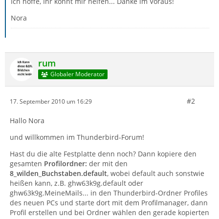
Ich hoffe, Ihr könnt mir helfen... Danke im Voraus!
Nora
rum
Globaler Moderator
#2
17. September 2010 um 16:29
Hallo Nora
und willkommen im Thunderbird-Forum!
Hast du die alte Festplatte denn noch? Dann kopiere den
gesamten
Profilordner:
der mit den
8_wilden_Buchstaben.default
, wobei default auch sonstwie
heißen kann, z.B. ghw63k9g.default oder
ghw63k9g.MeineMails... in den Thunderbird-Ordner Profiles
des neuen PCs und starte dort mit dem Profilmanager, dann
Profil erstellen und bei Ordner wählen den gerade kopierten