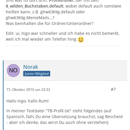
und was ist dort drin.
Profilordner:
der mit den
8_wilden_Buchstaben.default
, wobei default auch sonstwie
heißen kann, z.B. ghw63k9g.default oder
ghw63k9g.MeineMails...?
Was beinhalten die für Ordner/Unterordner?
Edit: ui, Ingo war schneller und ich habe es nicht bemerkt,
weil ich mal wieder am Telefon hing
Norak
Junior-Mitglied
#7
15. Oktober 2010 um 23:32
Hallo Ingo, hallo Rum!
In meiner Textdatei "TB-Profil.txt" steht folgendes (auf
Spanisch, falls Du eine Übersetzung brauchst, sag Bescheid
- aber ich denke, das wirst Du auch ohne verstehen):