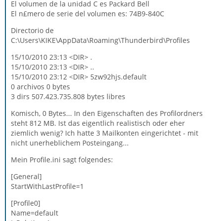
El volumen de la unidad C es Packard Bell
El n£mero de serie del volumen es: 74B9-840C
Directorio de
C:\Users\KIKE\AppData\Roaming\Thunderbird\Profiles
15/10/2010 23:13 <DIR> .
15/10/2010 23:13 <DIR> ..
15/10/2010 23:12 <DIR> 5zw92hjs.default
0 archivos 0 bytes
3 dirs 507.423.735.808 bytes libres
Komisch, 0 Bytes... In den Eigenschaften des Profilordners
steht 812 MB. Ist das eigentlich realistisch oder eher
ziemlich wenig? Ich hatte 3 Mailkonten eingerichtet - mit
nicht unerheblichem Posteingang...
Mein Profile.ini sagt folgendes:
[General]
StartWithLastProfile=1
[Profile0]
Name=default