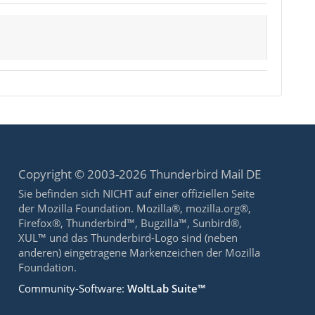
Copyright © 2003-2026 Thunderbird Mail DE
Sie befinden sich NICHT auf einer offiziellen Seite
der Mozilla Foundation. Mozilla®, mozilla.org®,
Firefox®, Thunderbird™, Bugzilla™, Sunbird®,
XUL™ und das Thunderbird-Logo sind (neben
anderen) eingetragene Markenzeichen der Mozilla
Foundation.
Community-Software:
WoltLab Suite™