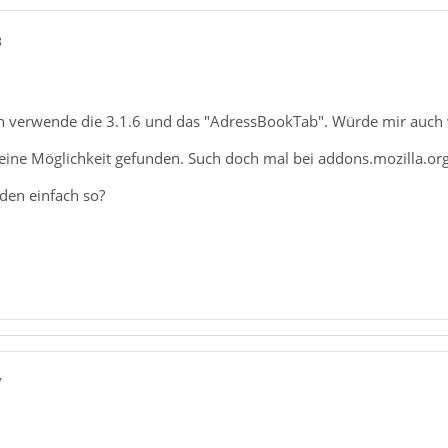
8
Ich verwende die 3.1.6 und das "AdressBookTab". Würde mir auch 
eine Möglichkeit gefunden. Such doch mal bei addons.mozilla.org v
den einfach so?
7