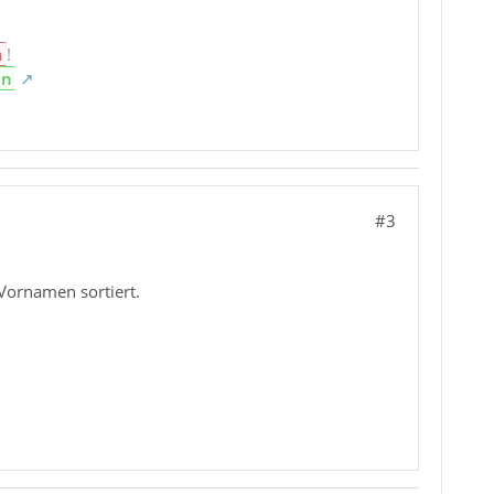
n
!
en
#3
Vornamen sortiert.