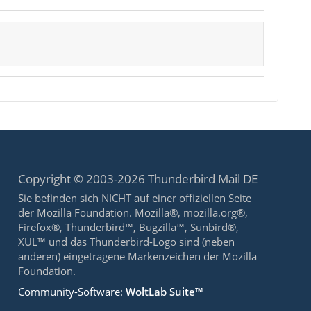
Copyright © 2003-2026 Thunderbird Mail DE
Sie befinden sich NICHT auf einer offiziellen Seite
der Mozilla Foundation. Mozilla®, mozilla.org®,
Firefox®, Thunderbird™, Bugzilla™, Sunbird®,
XUL™ und das Thunderbird-Logo sind (neben
anderen) eingetragene Markenzeichen der Mozilla
Foundation.
Community-Software:
WoltLab Suite™