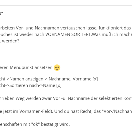
D"
rbeiten Vor- und Nachnamen vertauschen lasse, funktioniert das
buches ist wieder nach VORNAMEN SORTIERT.Was muß ich machen,
t werden?
nderen Menüpunkt ansetzen
icht->Namen anzeigen-> Nachname, Vorname [x]
cht->Sortieren nach->Name [x]
hrieben Weg werden zwar Vor -u. Nachname der selektierten Konta
 jetzt im Vornamen-Feld). Und du hast Recht, das "Vor-/Nachnam
enschaften mit "ok" bestätigt wird.