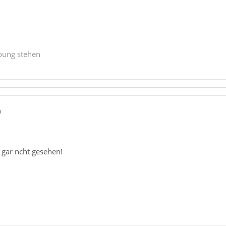
bung stehen
0
 gar ncht gesehen!