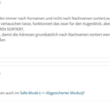
5
en immer nach Vornamen und nicht nach Nachnamen sortiert,was
ertauschen lasse, funktioniert das zwar für den Augenblick, ab
EN SORTIERT.
 damit die Adressen grundsätzlich nach Nachnamen sortiert wer
ßen
6
lten auch im
Safe-Mode (--> Abgesicherter Modus)
?