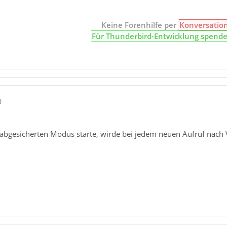
Keine Forenhilfe per
Konversatio
Für Thunderbird-Entwicklung spend
0
abgesicherten Modus starte, wirde bei jedem neuen Aufruf nach 