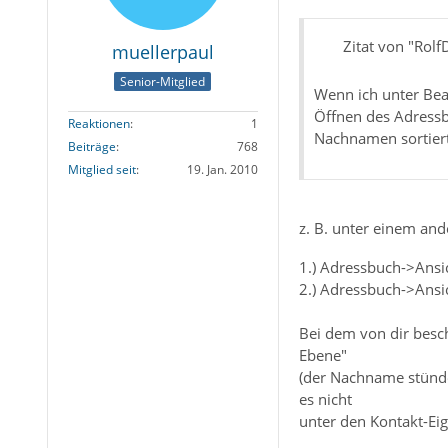
Zitat von "Rolf
muellerpaul
Senior-Mitglied
Wenn ich unter Bea
Öffnen des Adress
Reaktionen
1
Nachnamen sortier
Beiträge
768
Mitglied seit
19. Jan. 2010
z. B. unter einem a
1.) Adressbuch->Ans
2.) Adressbuch->Ansi
Bei dem von dir besc
Ebene"
(der Nachname stünde
es nicht
unter den Kontakt-Eig