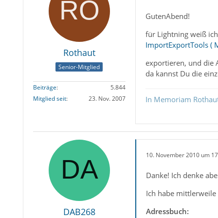
GutenAbend!
für Lightning weiß ic
ImportExportTools (
Rothaut
exportieren, und die
Senior-Mitglied
da kannst Du die einz
Beiträge
5.844
In Memoriam Rothau
Mitglied seit
23. Nov. 2007
10. November 2010 um 17
Danke! Ich denke aber
Ich habe mittlerweil
DAB268
Adressbuch: