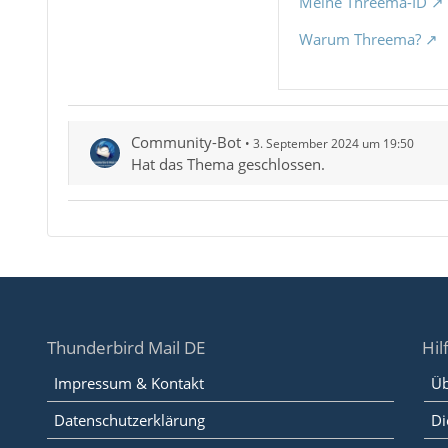
Meine Threema-ID
Warum Threema?
Community-Bot
3. September 2024 um 19:50
Hat das Thema geschlossen.
Thunderbird Mail DE
Hil
Impressum & Kontakt
Üb
Datenschutzerklärung
Di