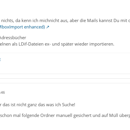
h nichts, da kenn ich michnicht aus, aber die Mails kannst Du mit
 MboxImport enhanced)
 Adressbücher
elnen als LDif-Dateien ex- und später wieder importieren.
t
:46
 das ist nicht ganz das was ich Suche!
e schon mal folgende Ordner manuell gesichert und auf Müll überp