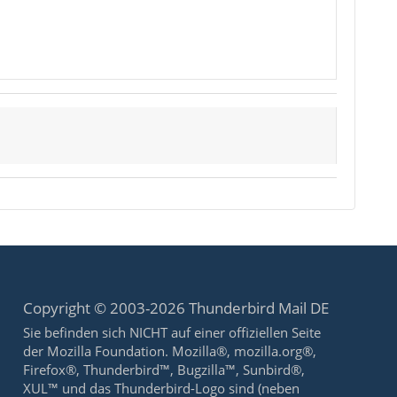
Copyright © 2003-2026 Thunderbird Mail DE
Sie befinden sich NICHT auf einer offiziellen Seite
der Mozilla Foundation. Mozilla®, mozilla.org®,
Firefox®, Thunderbird™, Bugzilla™, Sunbird®,
XUL™ und das Thunderbird-Logo sind (neben