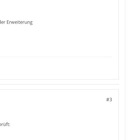
 der Erweiterung
#3
rüft: