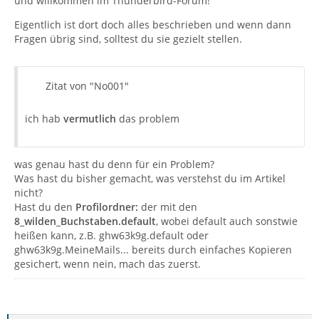
und willkommen im Thunderbird-Forum!
Eigentlich ist dort doch alles beschrieben und wenn dann
Fragen übrig sind, solltest du sie gezielt stellen.
Zitat von "No001"
ich hab
vermutlich
das problem
was genau hast du denn für ein Problem?
Was hast du bisher gemacht, was verstehst du im Artikel
nicht?
Hast du den
Profilordner:
der mit den
8_wilden_Buchstaben.default
, wobei default auch sonstwie
heißen kann, z.B. ghw63k9g.default oder
ghw63k9g.MeineMails... bereits durch einfaches Kopieren
gesichert, wenn nein, mach das zuerst.