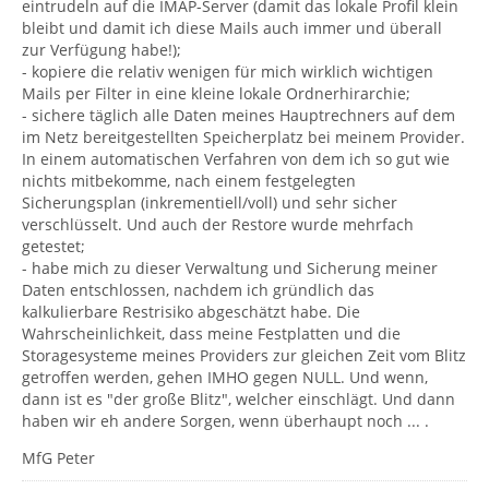
eintrudeln auf die IMAP-Server (damit das lokale Profil klein
bleibt und damit ich diese Mails auch immer und überall
zur Verfügung habe!);
- kopiere die relativ wenigen für mich wirklich wichtigen
Mails per Filter in eine kleine lokale Ordnerhirarchie;
- sichere täglich alle Daten meines Hauptrechners auf dem
im Netz bereitgestellten Speicherplatz bei meinem Provider.
In einem automatischen Verfahren von dem ich so gut wie
nichts mitbekomme, nach einem festgelegten
Sicherungsplan (inkrementiell/voll) und sehr sicher
verschlüsselt. Und auch der Restore wurde mehrfach
getestet;
- habe mich zu dieser Verwaltung und Sicherung meiner
Daten entschlossen, nachdem ich gründlich das
kalkulierbare Restrisiko abgeschätzt habe. Die
Wahrscheinlichkeit, dass meine Festplatten und die
Storagesysteme meines Providers zur gleichen Zeit vom Blitz
getroffen werden, gehen IMHO gegen NULL. Und wenn,
dann ist es "der große Blitz", welcher einschlägt. Und dann
haben wir eh andere Sorgen, wenn überhaupt noch ... .
MfG Peter