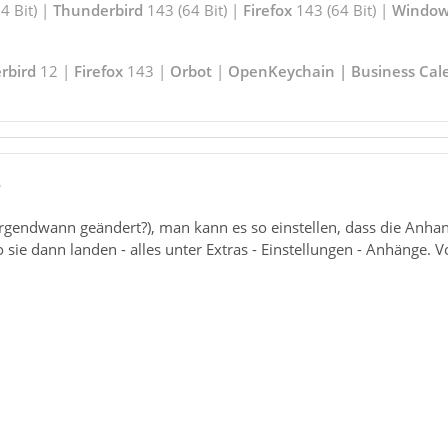
 Bit) |
Thunderbird
143 (64 Bit) |
Firefox
143 (64 Bit) |
Window
rbird
12 |
Firefox
143 |
Orbot
|
OpenKeychain | Business Cal
6
irgendwann geändert?), man kann es so einstellen, dass die Anha
sie dann landen - alles unter Extras - Einstellungen - Anhänge. Vo