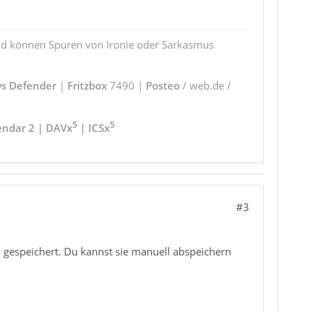
und können Spuren von Ironie oder Sarkasmus
s Defender
|
Fritzbox
7490 |
Posteo
/ web.de /
5
5
endar 2 | DAVx
| ICSx
#3
l
gespeichert. Du kannst sie manuell abspeichern