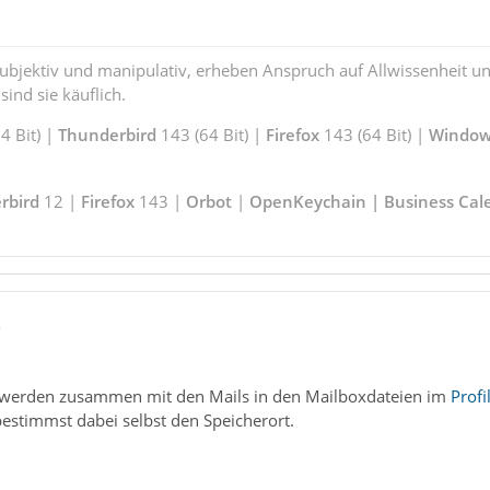
subjektiv und manipulativ, erheben Anspruch auf Allwissenheit 
ind sie käuflich.
 Bit) |
Thunderbird
143 (64 Bit) |
Firefox
143 (64 Bit) |
Window
rbird
12 |
Firefox
143 |
Orbot
|
OpenKeychain | Business Cal
5
e werden zusammen mit den Mails in den Mailboxdateien im
Profi
estimmst dabei selbst den Speicherort.