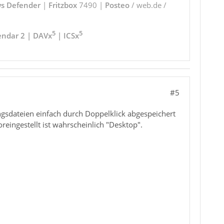
s Defender
|
Fritzbox
7490 |
Posteo
/ web.de /
5
5
endar 2 | DAVx
| ICSx
#5
ngsdateien einfach durch Doppelklick abgespeichert
reingestellt ist wahrscheinlich "Desktop".