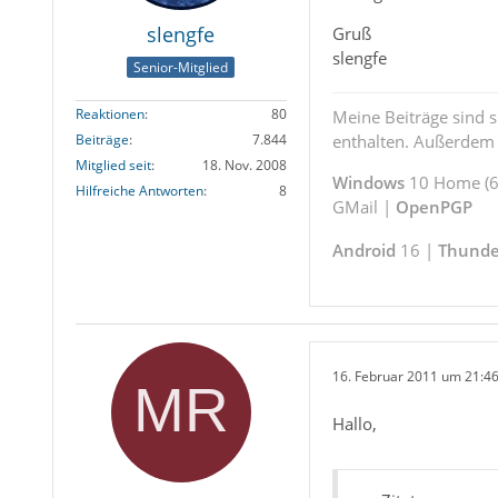
slengfe
Gruß
slengfe
Senior-Mitglied
Reaktionen
80
Meine Beiträge sind 
enthalten. Außerdem s
Beiträge
7.844
Mitglied seit
18. Nov. 2008
Windows
10 Home (64
Hilfreiche Antworten
8
GMail |
OpenPGP
Android
16 |
Thunde
16. Februar 2011 um 21:4
Hallo,