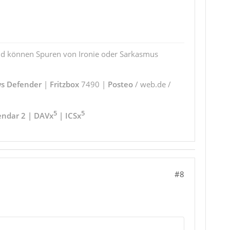
und können Spuren von Ironie oder Sarkasmus
s Defender
|
Fritzbox
7490 |
Posteo
/ web.de /
5
5
endar 2 | DAVx
| ICSx
#8