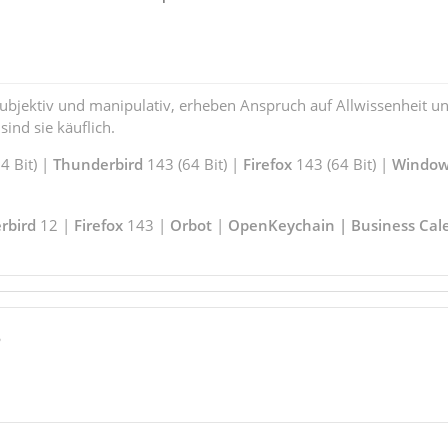
subjektiv und manipulativ, erheben Anspruch auf Allwissenheit 
ind sie käuflich.
 Bit) |
Thunderbird
143 (64 Bit) |
Firefox
143 (64 Bit) |
Window
rbird
12 |
Firefox
143 |
Orbot
|
OpenKeychain | Business Cal
6