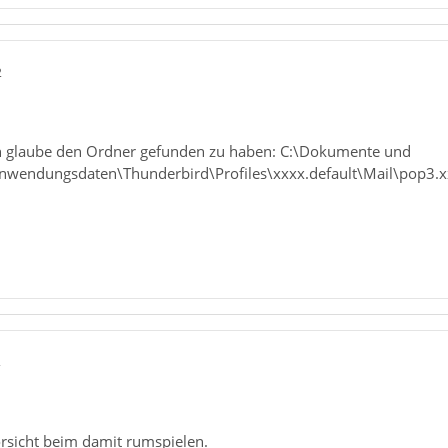
2
ch glaube den Ordner gefunden zu haben: C:\Dokumente und
Anwendungsdaten\Thunderbird\Profiles\xxxx.default\Mail\pop3.x
2
orsicht beim damit rumspielen.